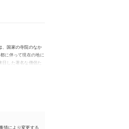
は、国家の寺院のなか
遷都に伴って現在の地に
来日した著名な僧侶た
研究の中心拠点として
作例が少なく、平安時
ずれも一木造で、優れ
。
事情により変更する