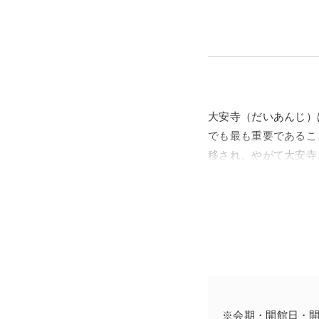
大安寺（だいあんじ）
でも最も重要であるこ
移され、やがて大安寺
ちが住んで教えを伝え
栄え、日本仏教の興隆
大安寺には奈良時代に
代以降に仏像の素材と
た身体表現や細やかな
この特別企画は、大安
※会期・開館日・