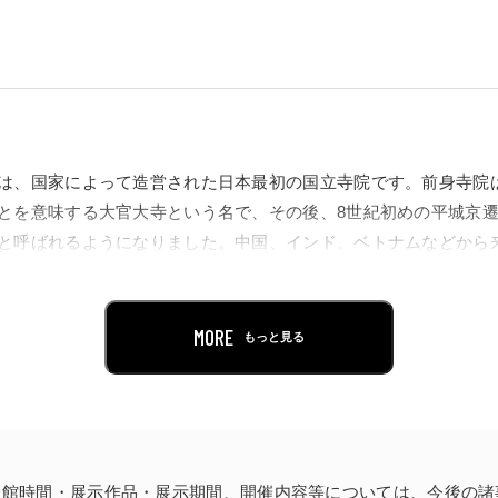
は、国家によって造営された日本最初の国立寺院です。前身寺院
とを意味する大官大寺という名で、その後、8世紀初めの平城京
と呼ばれるようになりました。中国、インド、ベトナムなどから
るなど、国際色豊かな環境で多くの優秀な僧侶たちを育てた仏教
に重要な役割を果たしました。
MORE
もっと見る
つくられた木彫の仏像群が伝わります。奈良時代の木彫像は現存
して主流となる木でつくられた先駆的な存在として貴重です。い
彫りに奈良時代の木彫像の特色が表われています。
寺に伝わる仏像を東京でまとめてみられる貴重な機会となります
開館時間・展示作品・展示期間、
開催内容等については、
今後の諸