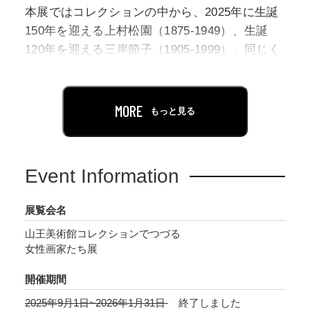
本展ではコレクションの中から、2025年に生誕
150年を迎える上村松園（1875-1949）、生誕
120年を迎える三岸節子（1905-1999）、同じく
生誕120年を迎える片岡球子（1905-2008）、そ
して2026年に没後70年となるマリー・ローラン
サン（1883-1956）、以上4名の女性画家たちに
MORE
もっと見る
よる作品を一堂に展示致します。
2015年に国連で採択されたSDGs（持続可能な
Event Information
開発目標）、17ある目標の一つに「ジェンダー
平等」が掲げられています。しかしながら採択
展覧会名
より10年が経過した現在においてもジェンダー
山王美術館コレクションでつづる
ギャップの問題はなお多く残されています。 ま
女性画家たち展
してや彼女たちが画家を目指した100年以上前、
今より男性中心の社会であった美術界におい
開催期間
て、女性が高い志をもって画業を全うすること
2025年9月1日~2026年1月31日
終了しました
は大変困難でありました。 そのような状況下に