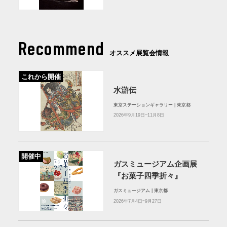
Recommend
オススメ展覧会情報
これから開催
水滸伝
東京ステーションギャラリー | 東京都
2026年9月19日~11月8日
開催中
ガスミュージアム企画展
『お菓子四季折々』
ガスミュージアム | 東京都
2026年7月4日~9月27日