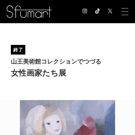
COLUMN
コラム記事
終了
EXHIBITION
山王美術館コレクションでつづる
展覧会情報
MUSEUM
女性画家たち展
美術館情報
NEWS
お知らせ
CONTACT
お問合せ