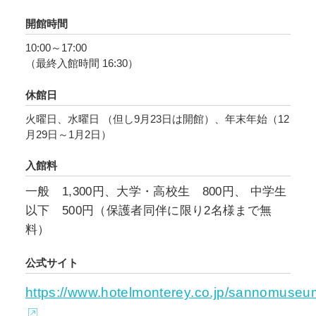
ありながら、しなやかに逞しく生きた彼女たち
開館時間
の華やかかつ情熱的で個性あふれる作品は、現
10:00～17:00
代を生きる私たちにもきっと勇気とエネルギー
（最終入館時間 16:30）
を与えてくれることでしょう。山王美術館でし
か出会うことのできない作品の数々をどうぞご
休館日
覧ください。
火曜日、水曜日 （但し9月23日は開館）、年末年始（12
月29日～1月2日）
入館料
一般 1,300円、大学・高校生 800円、 中学生
以下 500円（保護者同伴に限り2名様まで無
料）
公式サイト
https://www.hotelmonterey.co.jp/sannomuseum