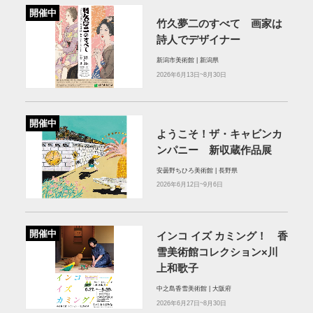
開催中
竹久夢二のすべて 画家は
詩人でデザイナー
新潟市美術館 | 新潟県
2026年6月13日~8月30日
開催中
ようこそ！ザ・キャビンカ
ンパニー 新収蔵作品展
安曇野ちひろ美術館 | 長野県
2026年6月12日~9月6日
開催中
インコ イズ カミング！ 香
雪美術館コレクション×川
上和歌子
中之島香雪美術館 | 大阪府
2026年6月27日~8月30日