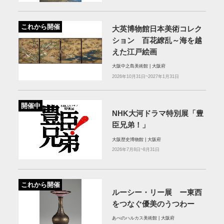
これから開催
大英博物館日本美術コレク
ション 百花繚乱～海を越
えた江戸絵画
大阪中之島美術館 | 大阪府
2026年10月31日~2027年1月31日
開催中
NHK大河ドラマ特別展「豊
臣兄弟！」
大阪歴史博物館 | 大阪府
2026年7月8日~8月31日
これから開催
ルーシー・リー展 ー東西
をつなぐ優美のうつわー
あべのハルカス美術館 | 大阪府