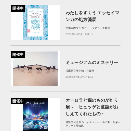
開催中
わたしをすくう エッセイマ
ンガの処方箋展
京都国際マンガミュージアム | 京都府
2026年4月25日~9月1日
開催中
ミュージアムのミステリー
兵庫県立美術館 | 兵庫県
2026年6月6日~9月13日
オーロラと森のものがたり
開催中
展～ ヒュッゲと童話がお
しえてくれたもの～
電気文化会館 5F イベントホール／東・西ギャ
ラリー | 愛知県