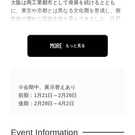
大阪は商工業都市として発展を続けるととも
に、東京や京都とは異なる文化圏を形成し、個
性的で優れた芸術文化を育んできました。江戸
時代からの流れをくむ近代大阪の美術は、町人
文化に支えられ、伝統にとらわれない自由闊達
な表現が多彩かつ大きく花開いたといえます。
MORE
もっと見る
とりわけ大正から昭和前期にかけては画壇とし
ての活動が隆盛を極め、北野恒富（きたの・つ
ねとみ）、島成園（しま・せいえん）、菅楯彦
（すが・たてひこ）、矢野橋村（やの・きょう
そん）など、多くの画家が個性豊かな作品を生
※会期中、展示替えあり
み出しました。
前期：1月21日～2月26日
後期：2月28日～4月2日
本展は、明治から昭和に至る近代大阪の日本画
に光をあて、50名を超える画家による約150点の
作品を展示します。また、作品が生まれた背景
Event Information
にも目を向けることで、個々の作品の魅力や画