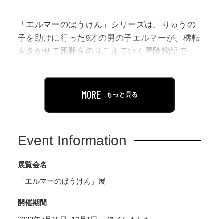
「エルマーのぼうけん」シリーズは、りゅうの
子を助けに行った9才の男の子エルマーが、機転
をきかせて困難をのりこえていく冒険物語で
す。1948年から51年にかけて『エルマーのぼう
けん』『エルマーとりゅう』『エルマーと16ぴ
きのりゅう』（日本語版はいずれも福音館書店
MORE
もっと見る
刊）の3冊の物語がアメリカで出版され、半世紀
以上たった現在も世界中の子どもたちに愛され
ています。
Event Information
日本で初となる本展では、シリーズ人気のひみ
つである「わくわくする冒険」を、会場内で体
展覧会名
験することができます。ワニの背中を飛び越
「エルマーのぼうけん」展
え、王様の宝物を見つけ、そらいろこうげんに
暮らす16ぴきの、色とりどりのりゅうたちに出
開催期間
会うことができます。また、アメリカ・ミネソ