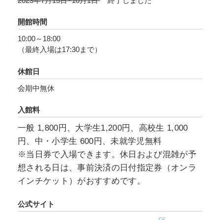
2023年7月15日~10月1日
終了しました
タ大学のカーラン・コレクションが所蔵する約
100点の原画を日本で初めて公開します。
開館時間
70年以上前に描かれた繊細な筆遣いや目の覚め
10:00～18:00
る色彩をお楽しみください。
（最終入場は17:30まで）
休館日
会期中無休
入館料
一般 1,800円、大学生1,200円、高校生 1,000
円、中・小学生 600円、未就学児無料
※当日券で入場できます。休日および混雑が予
想される日は、事前決済の日付指定券（オンラ
インチケット）がおすすめです。
公式サイト