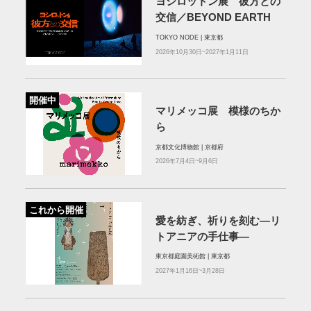
ヨシロットン展 彼方との
交信／BEYOND EARTH
TOKYO NODE | 東京都
2026年10月30日~2027年1月11日
開催中
マリメッコ展 模様のちか
ら
京都文化博物館 | 京都府
2026年7月4日~9月6日
これから開催
愛を紡ぎ、祈りを刻む―リ
トアニアの手仕事―
東京都庭園美術館 | 東京都
2027年1月16日~3月28日