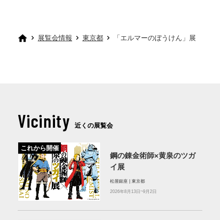
展覧会情報
東京都
「エルマーのぼうけん」展
Vicinity
近くの展覧会
これから開催
鋼の錬金術師×黄泉のツガ
イ展
松屋銀座 | 東京都
2026年8月13日~9月2日