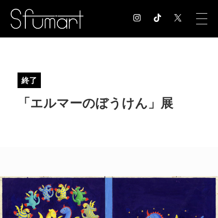
COLUMN
コラム記事
終了
EXHIBITION
「エルマーのぼうけん」展
展覧会情報
MUSEUM
美術館情報
NEWS
お知らせ
CONTACT
お問合せ