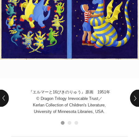
POLICY
COMPANY
『エルマーと16ぴきのりゅう』原画 1951年
© Dragon Trilogy Irrevocable Trust／
Kerlan Collection of Children's Literature,
University of Minnesota Libraries, USA.