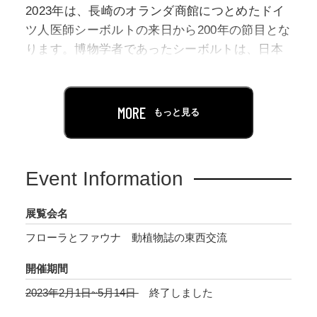
2023年は、長崎のオランダ商館につとめたドイ
ツ人医師シーボルトの来日から200年の節目とな
ります。博物学者であったシーボルトは、日本
で収集した動植物の標本や書物などをオランダ
へ持ち帰り、日本研究の集大成ともいえる大著
をまとめ、 日本の歴史、文化、そして自然を広
MORE
もっと見る
く紹介したことで知られています。
本展では、シーボルトの代表的な著作をはじ
Event Information
め、東洋文庫が誇る美しい動植物の図鑑・図譜
のコレクションをとおして、日本と西洋それぞ
展覧会名
れの自然に関する学問の発展、知の東西交流の
フローラとファウナ 動植物誌の東西交流
足跡をたどります。
開催期間
2023年2月1日~5月14日
終了しました