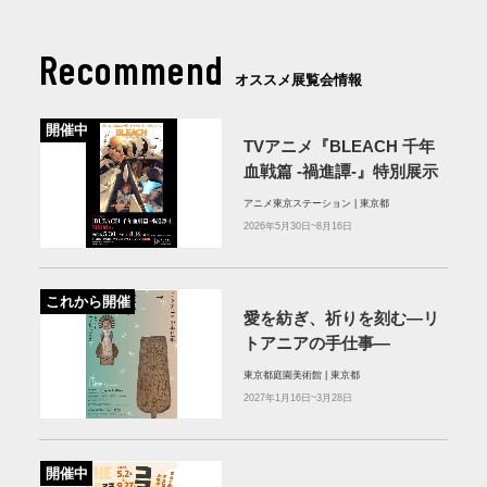
Recommend
オススメ展覧会情報
開催中
TVアニメ『BLEACH 千年
血戦篇 ‐禍進譚-』特別展示
アニメ東京ステーション | 東京都
2026年5月30日~8月16日
これから開催
愛を紡ぎ、祈りを刻む―リ
トアニアの手仕事―
東京都庭園美術館 | 東京都
2027年1月16日~3月28日
開催中