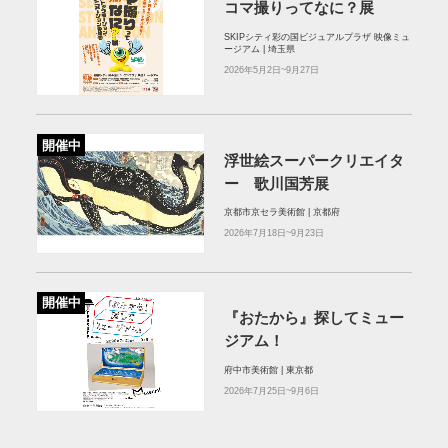
コマ撮りってなに？展
SKIPシティ彩の国ビジュアルプラザ 映像ミュ
ージアム | 埼玉県
2026年5月2日~9月27日
開催中
浮世絵スーパークリエイタ
ー 歌川国芳展
京都市京セラ美術館 | 京都府
2026年7月18日~9月23日
開催中
『おたから』探してミュー
ジアム！
府中市美術館 | 東京都
2026年7月25日~9月6日