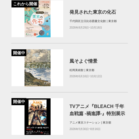
これから開催
発見された東京の化石
千代田区立日比谷図書文化館 | 東京都
2026年8月29日~10月18日
開催中
風そよぐ情景
松岡美術館 | 東京都
2026年6月16日~10月12日
開催中
TVアニメ『BLEACH 千年
血戦篇 ‐禍進譚-』特別展示
アニメ東京ステーション | 東京都
2026年5月30日~8月16日