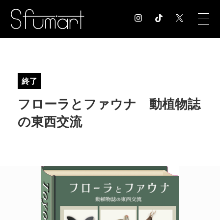
COLUMN
コラム記事
終了
EXHIBITION
フローラとファウナ 動植物誌
展覧会情報
MUSEUM
の東西交流
美術館情報
NEWS
お知らせ
CONTACT
お問合せ