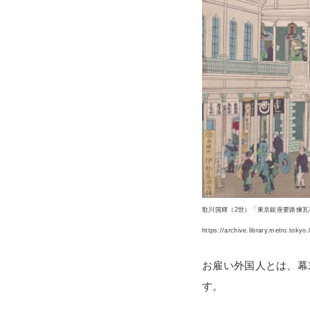
歌川国輝（2世）「東京銀座要路煉瓦石
https://archive.library.metro.tok
お雇い外国人とは、幕
す。