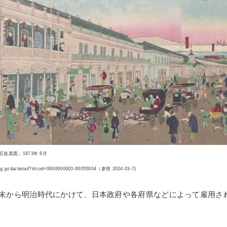
造真図」1873年 9月
yo.lg.jp/da/detail?tilcod=0000000003-00055004（参照 2024-03-7)
末から明治時代にかけて、日本政府や各府県などによって雇用さ