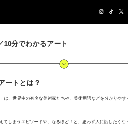
COLUMN
／10分でわかるアート
コラム記事
EXHIBITION
展覧会情報
MUSEUM
美術館情報
るアートとは？
NEWS
お知らせ
CONTACT
」は、世界中の有名な美術家たちや、美術用語などを分かりやす
お問合せ
えてしまうエピソードや、なるほど！と、思わず人に話したくな