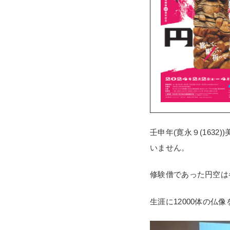
壬申年(寛永９(163
いません。
修験僧であった円空は
生涯に12000体の仏