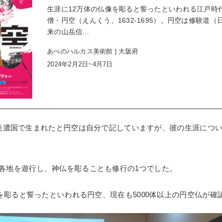
生涯に12万体の仏像を彫ると誓ったといわれる江戸時
僧・円空（えんくう、1632-1695）。円空は修験道（
来の山岳信…
あべのハルカス美術館 | 大阪府
2024年2月2日~4月7日
2))美濃国で生まれたと円空は自分で記していますが、彼の生涯につ
各地を遊行し、神仏を彫ることも修行の1つでした。
像を彫ると誓ったといわれる円空、現在も5000体以上の円空仏が