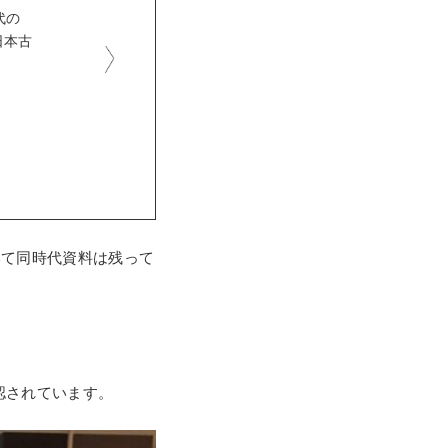
代の
日本古
いて同時代資料は残って
確認されています。