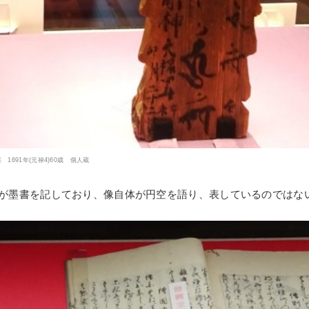
691年(元禄4)60歳 個人蔵
が墨書を記しており、像自体が円空を語り、表しているのではな