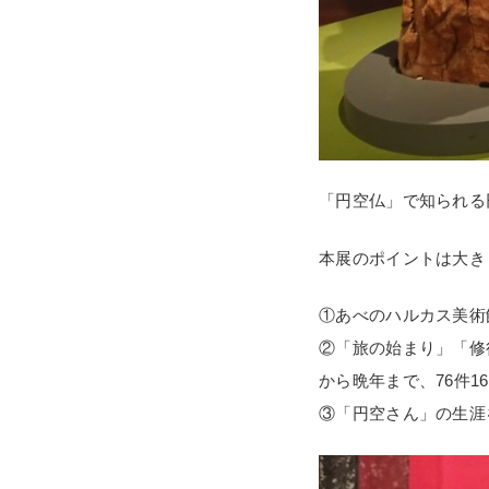
「円空仏」で知られる円
本展のポイントは大き
①あべのハルカス美術
②「旅の始まり」「修
から晩年まで、76件1
③「円空さん」の生涯