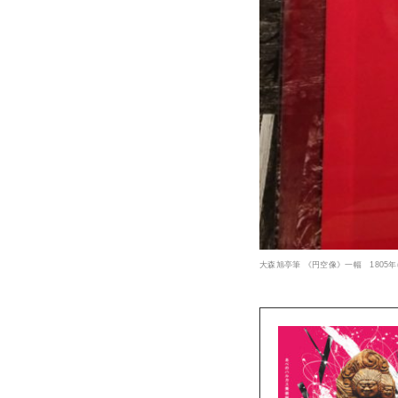
大森旭亭筆 《円空像》一幅 1805年