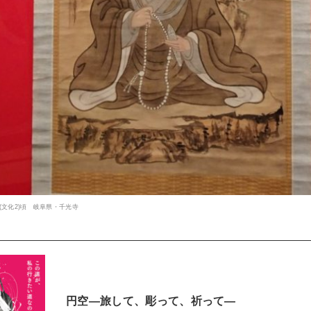
(文化2)頃 岐阜県・千光寺
円空―旅して、彫って、祈って―