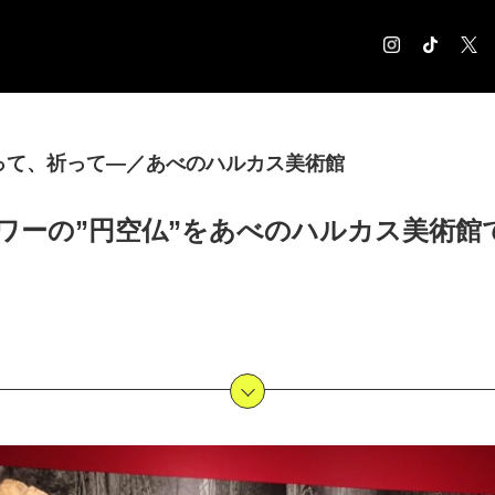
COLUMN
って、祈って―／あべのハルカス美術館
コラム記事
EXHIBITION
ワーの”円空仏”をあべのハルカス美術館
展覧会情報
MUSEUM
美術館情報
NEWS
お知らせ
CONTACT
お問合せ