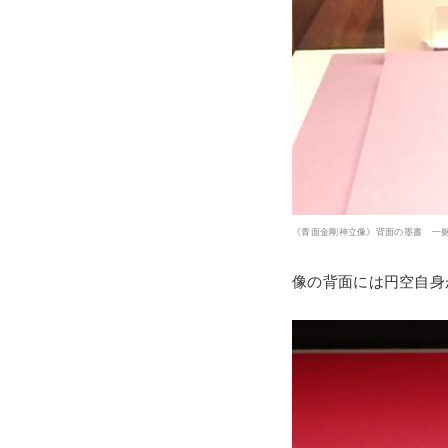
《青面金剛神立像》背面の墨書 一躯 1
像の背面には円空自身