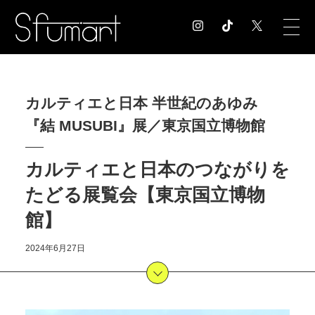
COLUMN
カルティエと日本 半世紀のあゆみ
コラム記事
『結 MUSUBI』展／東京国立博物館
EXHIBITION
展覧会情報
MUSEUM
カルティエと日本のつながりを
美術館情報
たどる展覧会【東京国立博物
NEWS
館】
お知らせ
CONTACT
2024年6月27日
お問合せ