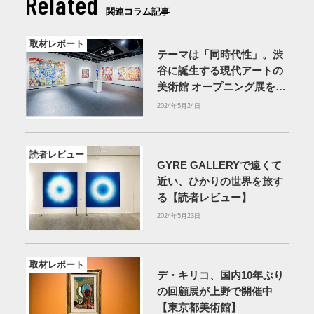
Related
関連コラム記事
取材レポート
テーマは「同時代性」。渋
谷に誕生する現代アートの
美術館 オープニング展をレ
ポート【UESHIMA
2024年5月24日
MUSEUM】
読者レビュー
GYRE GALLERYで遠くて
近い、ひかりの世界を旅す
る【読者レビュー】
2024年5月23日
取材レポート
デ・キリコ、国内10年ぶり
の回顧展が上野で開催中
【東京都美術館】