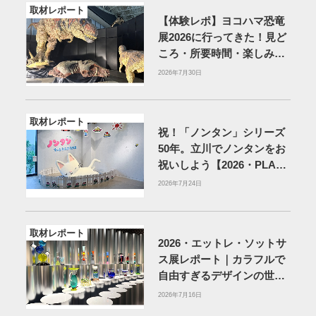
取材レポート
【体験レポ】ヨコハマ恐竜
展2026に行ってきた！見ど
ころ・所要時間・楽しみ方
を紹介
2026年7月30日
取材レポート
祝！「ノンタン」シリーズ
50年。立川でノンタンをお
祝いしよう【2026・PLAY!
MUSEUM】
2026年7月24日
取材レポート
2026・エットレ・ソットサ
ス展レポート｜カラフルで
自由すぎるデザインの世界
を体験
アーティゾン美術
2026年7月16日
館