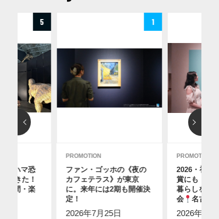
5
1
PROMOTION
PROMOTION
ヨコハマ恐
ファン・ゴッホの《夜の
2026・初
行ってきた！
カフェテラス》が東京
賞にも！ス
要時間・楽
に。来年には2期も開催決
暮らしを感
0日
定！
会
名古屋
2026年7月25日
2026年7月