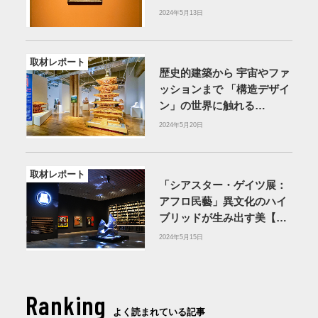
2024年5月13日
取材レポート
歴史的建築から 宇宙やファ
ッションまで 「構造デザイ
ン」の世界に触れる
【WHAT MUSEUM】
2024年5月20日
取材レポート
「シアスター・ゲイツ展：
アフロ民藝」異文化のハイ
ブリッドが生み出す美【森
美術館】
2024年5月15日
Ranking
よく読まれている記事