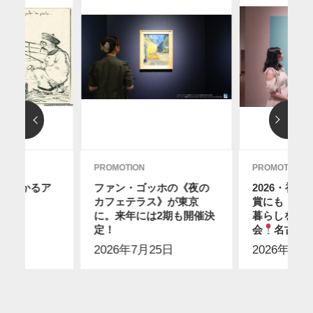
PROMOTION
PROMOTION
分でわかるア
ファン・ゴッホの《夜の
2026・初
カフェテラス》が東京
賞にも！ス
に。来年には2期も開催決
暮らしを感
9日
定！
会
名古屋
2026年7月25日
2026年7月