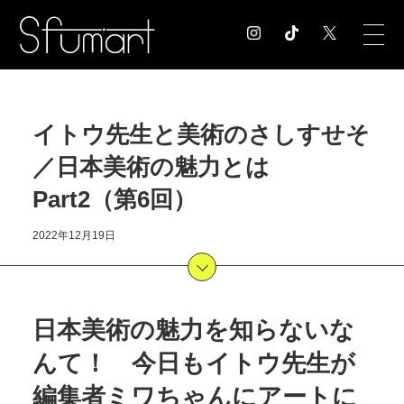
COLUMN
イトウ先生と美術のさしすせそ
コラム記事
／日本美術の魅力とは
EXHIBITION
展覧会情報
Part2（第6回）
MUSEUM
美術館情報
2022年12月19日
NEWS
お知らせ
CONTACT
日本美術の魅力を知らないな
お問合せ
んて！ 今日もイトウ先生が
編集者ミワちゃんにアートに