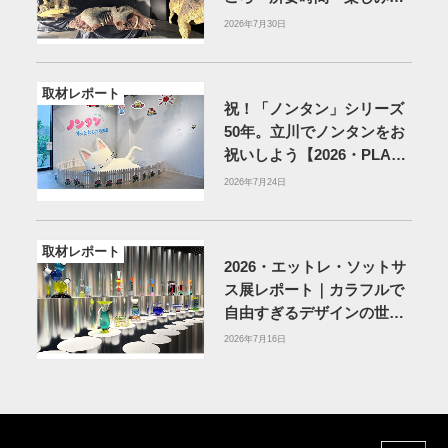
を紹介
2026年7月30日
取材レポート
祝！「ノンタン」シリーズ
50年。立川でノンタンをお
祝いしよう【2026・PLAY!
MUSEUM】
2026年7月24日
取材レポート
2026・エットレ・ソットサ
ス展レポート｜カラフルで
自由すぎるデザインの世界
を体験
アーティゾン美術
2026年7月16日
館