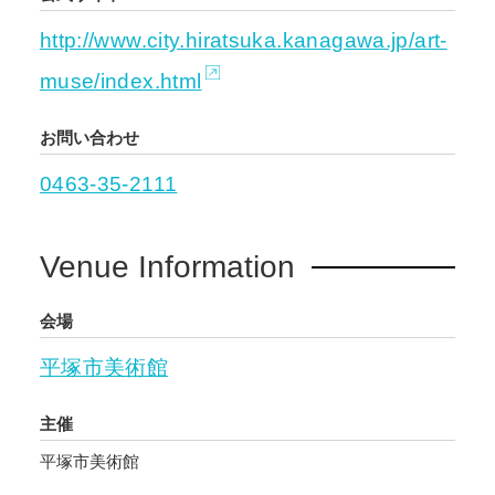
展は、陸上から海中まで様々ないきものの作品
http://www.city.hiratsuka.kanagawa.jp/art-
約130点を展示します。玉田多紀の生命力あふれ
るダンボールのいきものたちを是非お楽しみく
muse/index.html
ださい。また、本展を通じて環境問題について
も目を向けるきっかけとなりますと幸いです。
お問い合わせ
0463-35-2111
Venue Information
会場
平塚市美術館
主催
平塚市美術館