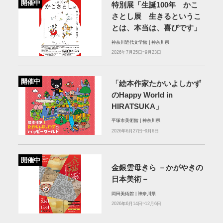
開催中
特別展「生誕100年 かこ
さとし展 生きるというこ
とは、本当は、喜びです」
神奈川近代文学館 | 神奈川県
2026年7月25日~9月23日
開催中
「絵本作家たかいよしかず
のHappy World in
HIRATSUKA」
平塚市美術館 | 神奈川県
2026年6月27日~9月6日
開催中
金銀雲母きら －かがやきの
日本美術－
岡田美術館 | 神奈川県
2026年6月14日~12月6日