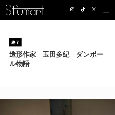
COLUMN
コラム記事
終了
EXHIBITION
造形作家 玉田多紀 ダンボー
展覧会情報
MUSEUM
ル物語
美術館情報
NEWS
お知らせ
CONTACT
お問合せ