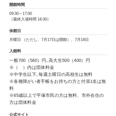
であれば捨てられてしまうはずの古紙ダンボー
開館時間
ルを作品として甦らせ、命を吹き込んでいくの
09:30～17:00
です。また、素材感を損なわないように着彩は
（最終入場時間 16:30）
せず、ダンボールの色味を活かしています。モ
チーフとなるのは恐竜やゾウ、キリンやオラン
休館日
ウータン、クジラなど様々ないきものです。
月曜日 （ただし、7月17日は開館）、7月18日
近年では絶滅危惧種をモチーフとして生態系の
入館料
環境問題に目を向け、ジェンダーギャップなど
一般700（560）円､高大生500（400）円
現代社会を象徴とする問題を生き物の視点で捉
※（ ）内は団体料金
えて表現しています。また、作家は来館者に見
※中学生以下､毎週土曜日の高校生は無料
るだけでなく、体験しながら鑑賞できる作品制
※各種障がい者手帳をお持ちの方と付添1名は無
作を心掛けており、特に自身の子育ての経験か
料
ら、0歳から鑑賞できるような仕掛けをしていま
※65歳以上で平塚市民の方は無料、市外在住の
す。
方は団体料金
関東地方の公立美術館で初めての個展となる本
公式サイト