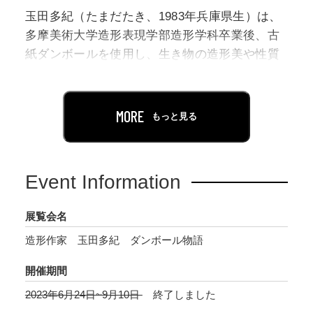
玉田多紀（たまだたき、1983年兵庫県生）は、
多摩美術大学造形表現学部造形学科卒業後、古
紙ダンボールを使用し、生き物の造形美や性質
をユニークに捉えた立体作品を制作していま
す。国内外の展覧会やウィンドウディスプレ
イ、TVメディアや動画配信、ワークショップな
MORE
もっと見る
ど幅広く活動しています。
SDGsが社会のテーマになっている昨今、ダンボ
Event Information
ールはリサイクルが100％可能な優れた素材とし
て注目を集めています。古紙ダンボールの強度
展覧会名
や柔軟性に魅了され、作家は15年以上も前から
造形作家 玉田多紀 ダンボール物語
ダンボールを素材とした立体作品を制作してい
ます。その制作方法は特徴的で、ダンボールを
開催期間
そのまま使うのではなく、パルプにまで還元し
2023年6月24日~9月10日
終了しました
粘土のようにした上で造形していきます。本来