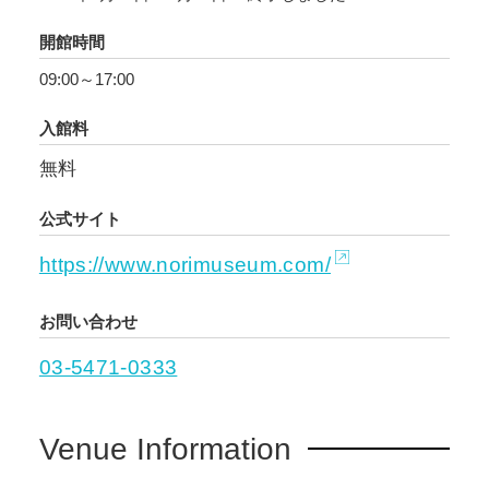
有する大田区周辺の海辺の風景は一変していき
開館時間
ました。
09:00～17:00
本展示では、東京オリンピックの開催前後に撮
入館料
影された大田区の海辺の暮らしの写真や、オリ
無料
ンピックを契機に急速に変貌した地域の風景写
真を展示します。写真を通して、当時の大田区
公式サイト
沿岸部の暮らしぶりや街の風景の変化などを振
り返ります。
https://www.norimuseum.com/
お問い合わせ
03-5471-0333
Venue Information