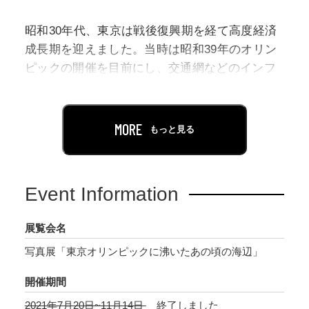
昭和30年代、東京は戦後復興期を経て高度経済
成長期を迎えました。当時は昭和39年のオリン
ピックの開催を目前にし、交通網などのインフ
ラの整備、公共マナーの向上運動など、街の風
景や人々の生活が大きく変わった時代でした。
急速な生活水準の高まりとアジア初のオリンピ
MORE
もっと見る
ックに人々の心は高揚し、日本全体が沸き立っ
ていたことでしょう。
Event Information
その一方で、大田区の沿岸域には江戸時代から
海苔養殖や漁業を行ってきた街が広がり、そこ
展覧会名
で暮らす人々の日常がありました。しかし、昭
写真展「東京オリンピックに沸いたあの頃の海辺」
和37（1962）年に港湾整備のための漁業権放棄
が決定し、東京内湾での漁業の歴史に終止符が
開催期間
打たれたのです。そして、同時期に進められた
2021年7月20日~11月14日
終了しました
オリンピックの交通網整備に伴い、羽田空港を