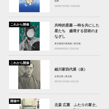
知県
2026年7月25日~10月18日
これから開催
共時的星叢 ―時を共にした
星たち 越境する芸術のま
なざし
東京都現代美術館 | 東京都
2026年9月5日~12月13日
これから開催
細川家四代展（仮）
永青文庫 | 東京都
2027年1月16日~4月11日
開催中
北斎 広重 ふたりの富士、