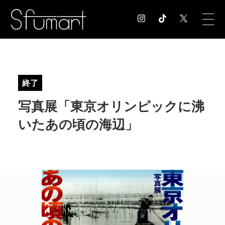
COLUMN
コラム記事
終了
EXHIBITION
写真展「東京オリンピックに沸
展覧会情報
MUSEUM
いたあの頃の海辺」
美術館情報
NEWS
お知らせ
CONTACT
お問合せ