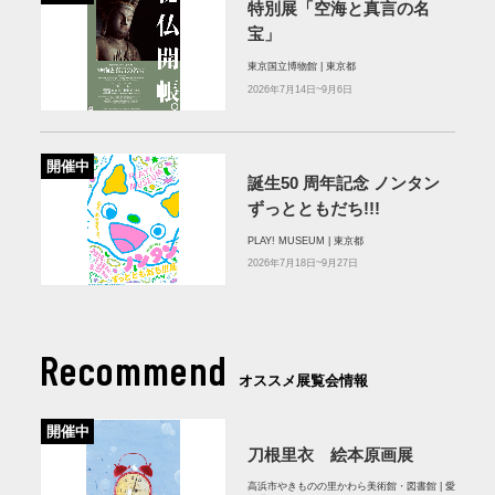
特別展「空海と真言の名
宝」
東京国立博物館 | 東京都
2026年7月14日~9月6日
開催中
誕⽣50 周年記念 ノンタン
ずっとともだち!!!
PLAY! MUSEUM | 東京都
2026年7月18日~9月27日
Recommend
オススメ展覧会情報
開催中
刀根里衣 絵本原画展
高浜市やきものの里かわら美術館・図書館 | 愛