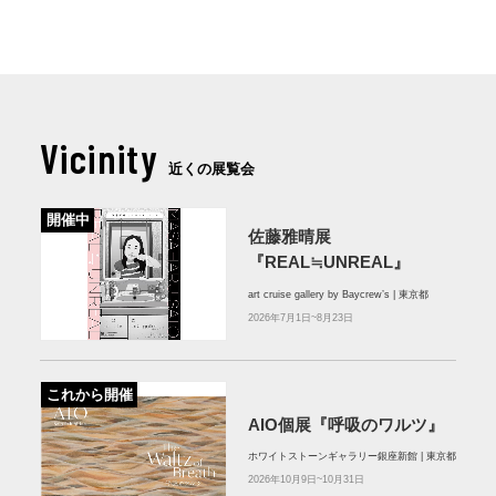
Vicinity
近くの展覧会
開催中
佐藤雅晴展
『REAL≒UNREAL』
art cruise gallery by Baycrew’s | 東京都
2026年7月1日~8月23日
これから開催
AIO個展『呼吸のワルツ』
ホワイトストーンギャラリー銀座新館 | 東京都
2026年10月9日~10月31日