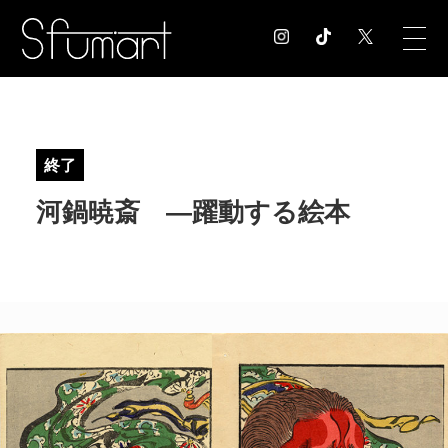
COLUMN
コラム記事
終了
EXHIBITION
河鍋暁斎 ―躍動する絵本
展覧会情報
MUSEUM
美術館情報
NEWS
お知らせ
CONTACT
お問合せ