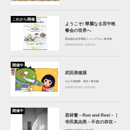
これから開催
ようこそ! 華麗なる宮中晩
餐会の世界へ
霞会館記念学習院ミュージアム | 東京都
2026年9月26日~11月21日
開催中
武田美穂展
ちひろ美術館・東京 | 東京都
2026年7月25日~10月25日
開催中
若林奮－Run and Rest－｜
寺田真由美－不在の存在－