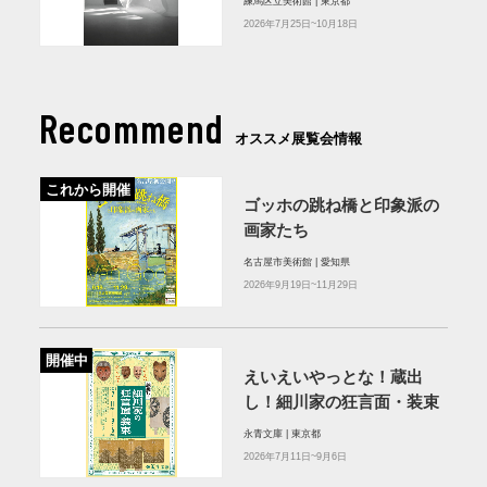
練馬区立美術館 | 東京都
2026年7月25日~10月18日
Recommend
オススメ展覧会情報
これから開催
ゴッホの跳ね橋と印象派の
画家たち
名古屋市美術館 | 愛知県
2026年9月19日~11月29日
開催中
えいえいやっとな！蔵出
し！細川家の狂言面・装束
永青文庫 | 東京都
2026年7月11日~9月6日