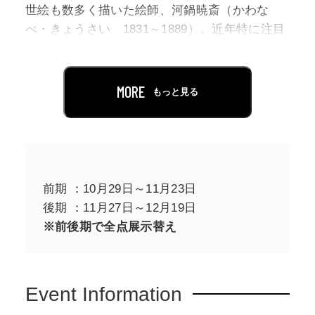
世絵も数多く描いた絵師、河鍋暁斎（かわな
べ・きょうさい 1831～1889）。近年特に注目
を集めており、全国各地の美術館で展覧会が開
催され、さまざまな肉筆画や版画が紹介されて
います。しかしながら、暁斎の絵を一冊の本に
MORE
もっと見る
まとめて出版した「絵本」というジャンルは、
これまでほとんど注目されてきませんでした。
本展では、人物や動物、妖怪などを躍動感あふ
れる筆づかいで描いた暁斎の絵本を大量に展示
することで、「画鬼」と称された暁斎の知られ
前期 ：10月29日～11月23日
ざる神髄に迫ります。
後期 ：11月27日～12月19日
※前後期で全点展示替え
Event Information