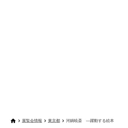
展覧会情報
東京都
河鍋暁斎 ―躍動する絵本