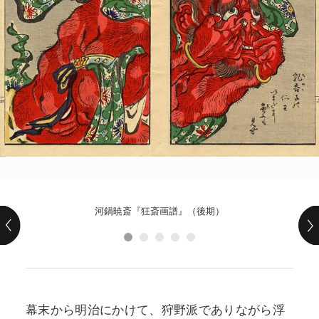
POLICY
COMPANY
河鍋暁斎『狂斎画譜』（後期）
幕末から明治にかけて、狩野派でありながら浮