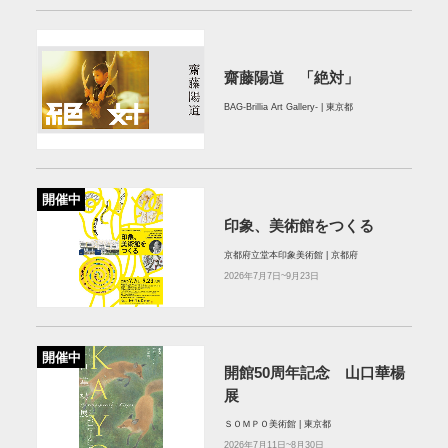
齋藤陽道 「絶対」
BAG-Brillia Art Gallery- | 東京都
開催中
印象、美術館をつくる
京都府立堂本印象美術館 | 京都府
2026年7月7日~9月23日
開催中
開館50周年記念 山口華楊
展
ＳＯＭＰＯ美術館 | 東京都
2026年7月11日~8月30日