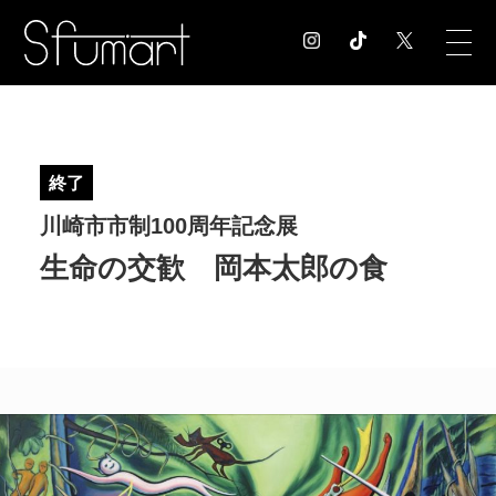
COLUMN
コラム記事
終了
EXHIBITION
川崎市市制100周年記念展
展覧会情報
MUSEUM
生命の交歓 岡本太郎の食
美術館情報
NEWS
お知らせ
CONTACT
お問合せ