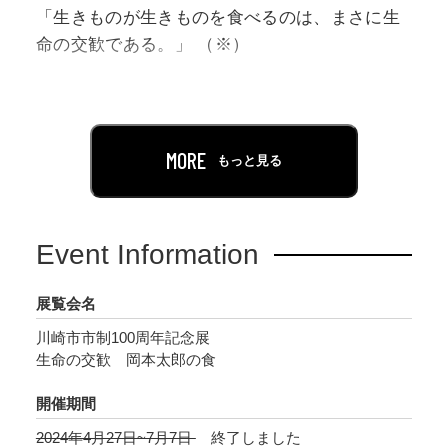
「生きものが生きものを食べるのは、まさに生
命の交歓である。」 （※）
岡本太郎にとって「食」とは、味わうこと
や、栄養をとるということだけではなく、食べ
る者と食べられる者との生命と生命のぶつかり
MORE
もっと見る
合いであり、闘いとった生命を自身の身体に取
り込む喜びであると考えました。また、芸術は
生活と一体であるべきと考えた岡本は、食卓な
Event Information
どの家具やティーポットやグラスといった食器
など、食の場で使われ生活にいろどりを与える
展覧会名
作品の数々を制作しました。さらに岡本は、書
川崎市市制100周年記念展
を絵付けした大皿や顔のある茶器など、岡本独
生命の交歓 岡本太郎の食
自の感性とユーモアあふれる陶芸作品も手がけ
ています。岡本はまた、国内外の食文化や食を
開催期間
支える市場に興味を抱き、取材に訪れる先々の
2024年4月27日~7月7日
終了しました
市場に出かけ、そこに住む人々の暮らしや活気