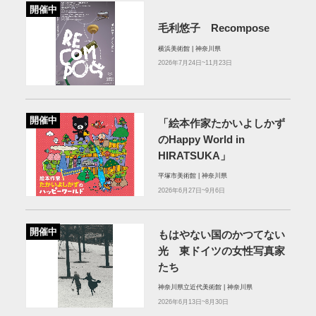
開催中
毛利悠子 Recompose
横浜美術館 | 神奈川県
2026年7月24日~11月23日
開催中
「絵本作家たかいよしかず
のHappy World in
HIRATSUKA」
平塚市美術館 | 神奈川県
2026年6月27日~9月6日
開催中
もはやない国のかつてない
光 東ドイツの女性写真家
たち
神奈川県立近代美術館 | 神奈川県
2026年6月13日~8月30日