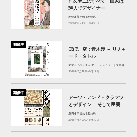
竹久夢二のすべて 画家は
詩人でデザイナー
新潟市美術館 | 新潟県
2026年6月13日~8月30日
開催中
ほぼ、空：⻘⽊淳 ＋ リチャ
ード・タトル
東京オペラシティ アートギャラリー | 東京都
2026年7月18日~9月23日
開催中
アーツ・アンド・クラフツ
とデザイン ｜そして民藝
豊田市民芸館 | 愛知県
2026年6月20日~8月30日