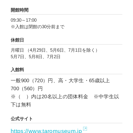
あふれる市場の様子など数多く撮影しました。
開館時間
09:30～17:00
本展では、「食」を切り口として、油彩、彫
※入館は閉館の30分前まで
刻、陶器、インダストリアルデザイン、写真な
ど、岡本太郎の多彩な作品を岡本の言葉ととも
休館日
に紹介します。さらに、両親の岡本一平・かの
月曜日 （4月29日、5月6日、7月1日を除く）
子と過ごした少年時代から、青年期を過ごした
5月7日、5月8日、7月2日
パリ、そして戦後から晩年まで、岡本の食にま
入館料
つわる資料を展示します。人生、芸術、そして
食べることもまた闘いだと考えていた岡本太郎
一般900（720）円、高・大学生・65歳以上
を「食」という視点から読み解く試みです。
700（560）円
※（ ）内は20名以上の団体料金 ※中学生以
（※ 岡本太郎「食べ物に挑む 私の食事観」『暮
下は無料
しの設計』中央公論社、1974年）
公式サイト
https://www.taromuseum.jp