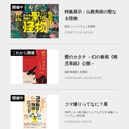
開催中
特集展示：仏教美術の聖な
る怪物
龍谷ミュージアム | 京都府
2026年7月11日~8月16日
これから開催
愛のカタチ －幻の春画《稚
児草紙》公開－
福田美術館 | 京都府
2026年9月18日~2027年1月17日
開催中
コマ撮りってなに？展
SKIPシティ彩の国ビジュアルプラザ 映像ミュ
ージアム | 埼玉県
2026年5月2日~9月27日