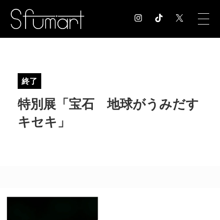
COLUMN
コラム記事
終了
EXHIBITION
特別展「宝石 地球がうみだす
展覧会情報
MUSEUM
キセキ」
美術館情報
NEWS
お知らせ
CONTACT
お問合せ