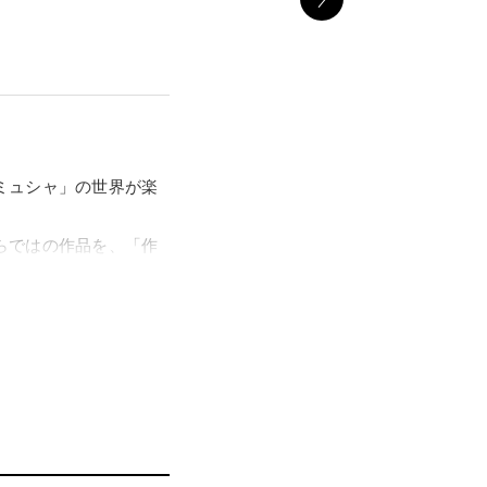
ミュシャ」の世界が楽
らではの作品を、「作
、応援をいただいた本