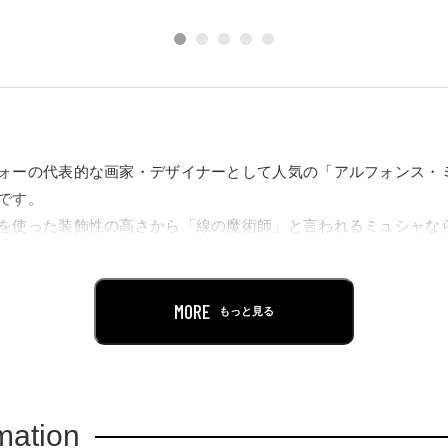
ォーの代表的な画家・デザイナーとして人気の「アルフォンス・
です。
を使った装飾性の高さから「線の魔術師」と言われるミュシャな
ロジェクターによる「映像空間」でお楽しみいただけます。
シャの実の孫、ヤルミラ・ミュシャ・プロツコヴァー氏も来場し
の相乗効果による新たな展覧会をぜひお楽しみください。
MORE
もっと見る
mation