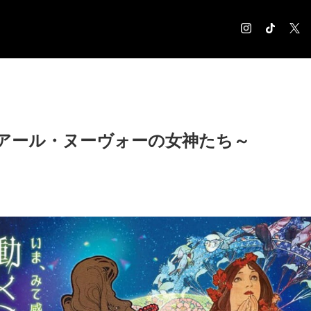
COLUMN
コラム記事
EXHIBITION
アール・ヌーヴォーの女神たち～
展覧会情報
MUSEUM
美術館情報
NEWS
お知らせ
CONTACT
お問合せ