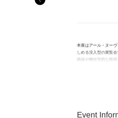
本展はアール・ヌーヴ
しめる没入型の展覧会
曲線や幾何学的な模様
品展示」と高精細のプ
大阪開催の際にはミュ
展。リアルとデジタル
Event Infor