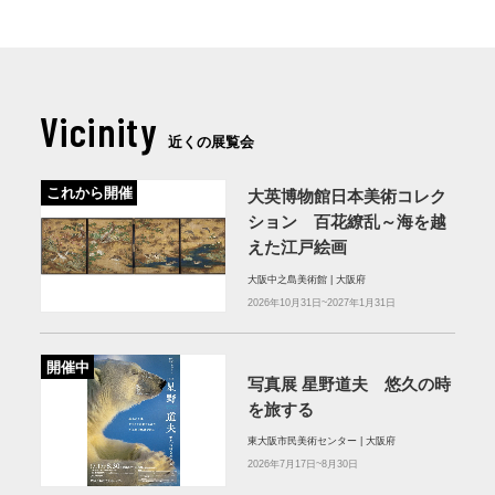
Vicinity
近くの展覧会
これから開催
大英博物館日本美術コレク
ション 百花繚乱～海を越
えた江戸絵画
大阪中之島美術館 | 大阪府
2026年10月31日~2027年1月31日
開催中
写真展 星野道夫 悠久の時
を旅する
東大阪市民美術センター | 大阪府
2026年7月17日~8月30日