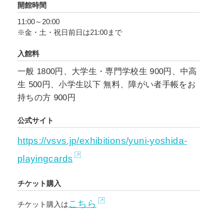
開館時間
ペシャルコラボレーションが実現。その体感型
11:00～20:00
展示による吉田ユニの新たな表現を、会場にて
※金・土・祝日前日は21:00まで
お楽しみください。
入館料
一般 1800円、大学生・専門学校生 900円、中高
生 500円、小学生以下 無料、障がい者手帳をお
持ちの方 900円
公式サイト
https://vsvs.jp/exhibitions/yuni-yoshida-
playingcards
チケット購入
こちら
チケット購入は