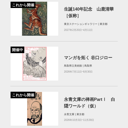
これから開催
生誕140年記念 山鹿清華
［仮称］
東京ステーションギャラリー | 東京都
2027年2月20日~4月11日
開催中
マンガを拓く 谷口ジロー
鳥取県立美術館 | 鳥取県
2026年7月11日~8月30日
これから開催
永青文庫の禅画PartⅠ 白
隠ワールド（仮）
永青文庫 | 東京都
2026年10月3日~11月29日