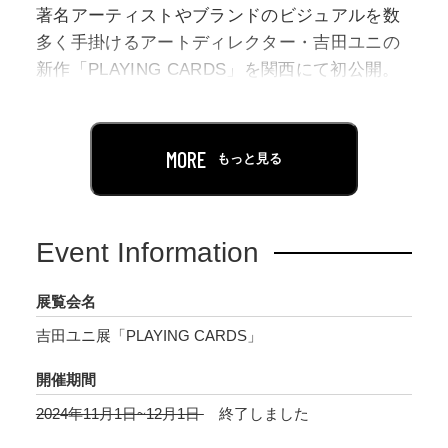
著名アーティストやブランドのビジュアルを数
多く手掛けるアートディレクター・吉田ユニの
新作「PLAYING CARDS」を関西にて初公開。
誰もが知っているトランプの絵柄は、よく見る
とお菓子や果物、文房具などの日常的なモチー
MORE
もっと見る
フによって表現されています。少し視点を変え
るだけでまた違った世界が楽しめるような、日
常の小さなところに楽しさがあるというメッセ
Event Information
ージが込められた作品たち。すべて撮り下ろし
で制作されており、細部まで計算し尽くされた
展覧会名
アートワークが訪れる人々を魅了します。
吉田ユニ展「PLAYING CARDS」
展示に合わせ、会場ではトランプモチーフの人
開催期間
気商品の他、本展のために新しくデザインされ
2024年11月1日~12月1日
終了しました
るオリジナルグッズを販売します。また関西初
の展示を記念し、アーティスト真鍋大度とのス