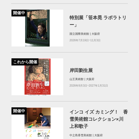
開催中
特別展「笹本晃 ラボラトリ
ー」
国立国際美術館 | 大阪府
2026年7月19日~11月3日
これから開催
岸田劉生展
山王美術館 | 大阪府
2026年9月3日~2027年1月31日
開催中
インコ イズ カミング！ 香
雪美術館コレクション×川
上和歌子
中之島香雪美術館 | 大阪府