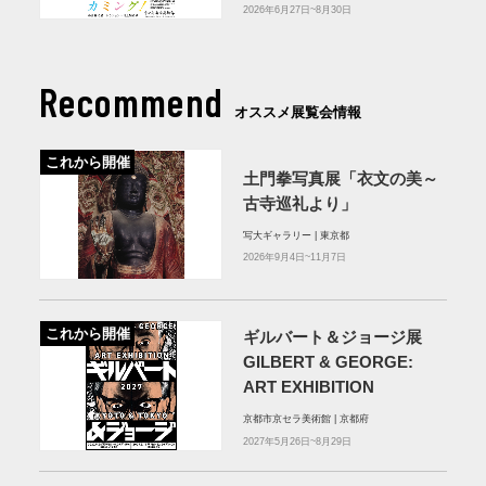
2026年6月27日~8月30日
Recommend
オススメ展覧会情報
これから開催
土門拳写真展「衣文の美～
古寺巡礼より」
写大ギャラリー | 東京都
2026年9月4日~11月7日
これから開催
ギルバート＆ジョージ展
GILBERT & GEORGE:
ART EXHIBITION
京都市京セラ美術館 | 京都府
2027年5月26日~8月29日