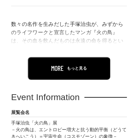
数々の名作を生みだした手塚治虫が、みずから
のライフワークと宣言したマンガ『火の鳥』
は、その血を飲んだものは永遠の命を得るとい
う伝説の鳥“火の鳥”を追い求める人々の葛藤を
描く一大傑作長編です。過去と未来を交互に描
きながら、「生と死」「輪廻転生」といった哲
MORE
もっと見る
学的なテーマを縦横無尽に表現した本作の壮大
な世界観は、今もなお人々の心をとらえてやみ
ません。
Event Information
本展では、生物学者・福岡伸一氏が企画に携わ
展覧会名
り、30年以上の長きにわたって執筆された壮大
手塚治虫「火の鳥」展
な叙事詩を読み解きます。さらに、本展のキー
－火の鳥は、エントロピー増大と抗う動的平衡（どうて
ビジュアルは、グラフィックデザイナー・佐藤
きへいこう）＝宇宙生命（コスモゾーン）の象徴－