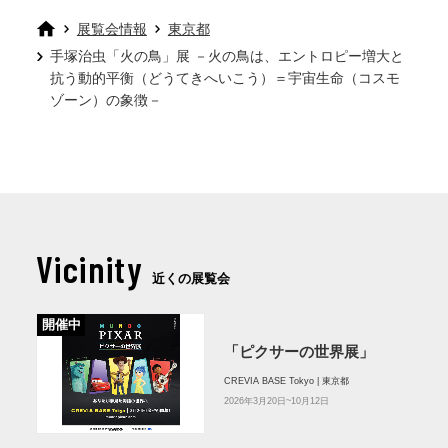
展覧会情報
東京都
手塚治虫「火の鳥」展 －火の鳥は、エントロピー増大と
抗う動的平衡（どうてきへいこう）＝宇宙生命（コスモ
ゾーン）の象徴－
Vicinity
近くの展覧会
開催中
「ピクサーの世界展」
CREVIA BASE Tokyo | 東京都
2026年3月20日~10月12日