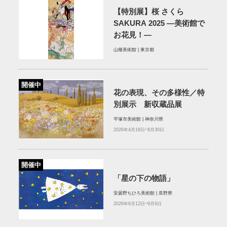
【特別展】桜 さくら
SAKURA 2025 ―美術館で
お花見！―
山種美術館 | 東京都
開催中
花の表現、その多様性／特
別展示 新収蔵品展
平塚市美術館 | 神奈川県
2026年4月18日~8月30日
開催中
「星の下の物語」
安曇野ちひろ美術館 | 長野県
2026年6月12日~9月6日