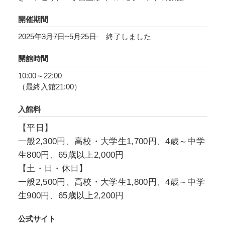
卓氏が担当。時空を超えて存在する超生命体“火
の鳥”を中心に、赤と黒を基調としたインパクト
開催期間
のあるデザインです。
2025年3月7日~5月25日
終了しました
『火の鳥』の連載開始から70年が経過した今、
開館時間
福岡氏を道先案内人として、新たな生命論の視
10:00～22:00
点から『火の鳥』の物語構造を読み解き、手塚
（最終入館21:00）
治虫が生涯をかけて表現し続けた「生命とはな
入館料
にか」という問いの答えを探求します。
【平日】
一般2,300円、高校・大学生1,700円、4歳～中学
生800円、65歳以上2,000円
【土・日・休日】
一般2,500円、高校・大学生1,800円、4歳～中学
生900円、65歳以上2,200円
公式サイト