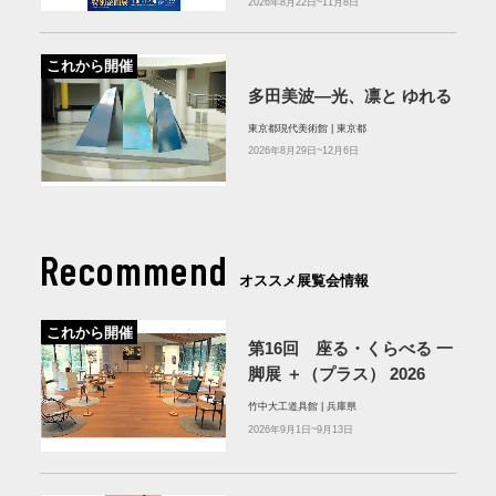
2026年8月22日~11月8日
これから開催
多田美波―光、凛と ゆれる
東京都現代美術館 | 東京都
2026年8月29日~12月6日
Recommend
オススメ展覧会情報
これから開催
第16回 座る・くらべる 一
脚展 ＋（プラス） 2026
竹中大工道具館 | 兵庫県
2026年9月1日~9月13日