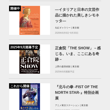
開催中
—イタリアと日本の文芸作
品に描かれた美しきシモネ
ッタ—
丸紅ギャラリー | 東京都
2026年8月6日~9月30日
2025年9月開幕予定
正倉院「THE SHOW」－感
じる。いま、ここにある奇
跡－
上野の森美術館 | 東京都
2025年9月開幕予定
これから開催
『北斗の拳 -FIST OF THE
NORTH STAR-』特別企画
展
アニメ東京ステーション | 東京都