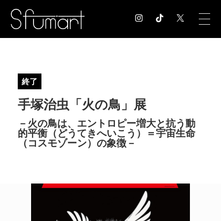
COLUMN
コラム記事
終了
EXHIBITION
手塚治虫「火の鳥」展
展覧会情報
MUSEUM
－火の鳥は、エントロピー増大と抗う動
美術館情報
的平衡（どうてきへいこう）＝宇宙生命
NEWS
（コスモゾーン）の象徴－
お知らせ
CONTACT
お問合せ