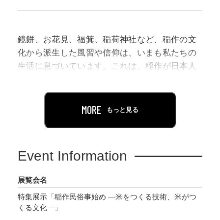
鏡餅、お花見、福箕、稲荷神社など、稲作の文
化から派生した風習や信仰は、いまも私たちの
生活に息づいています。これは、稲作が日本人
にとって基本的な生業（せいぎょう）であった
ことを意味します。このことは、農具の改良や
新たな農法の導入など、米作りをめぐる技術革
MORE
もっと見る
新の歴史からもわかります。稲作にまつわる民
俗は、まるでたわわに実る稲穂のように豊かな
様相をみせます。
Event Information
本展示では、近年の民俗学研究を振り返りなが
展覧会名
ら、農具を中心とした技術伝承や農耕儀礼、穀
特集展示「稲作民俗事始め ―米をつくる技術、米がつ
霊（こくれい）信仰に関わる資料を紹介し、人
くる文化―」
びとがどのように稲作に向き合ってきたのかに