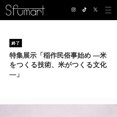
COLUMN
コラム記事
終了
EXHIBITION
特集展示「稲作民俗事始め ―米
展覧会情報
MUSEUM
をつくる技術、米がつくる文化
美術館情報
―」
NEWS
お知らせ
CONTACT
お問合せ