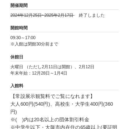
ついてたどります。
開催期間
みなさまにとって、本展示が稲作とその文化に
2024年12月25日~2025年2月17日
終了しました
ついて振り返る「事始め」となることを願って
います。
開館時間
09:30～17:00
※入館は閉館30分前まで
休館日
火曜日 （ただし2月11日は開館）、2月12日
年末年始：12月28日～1月4日
入館料
【常設展示観覧料でご覧になれます】
大人600円(540円)、高校生・大学生400円(360
円)
※( )内は20名以上の団体割引料金
※中学生以下・大阪市内在住の65歳以上(要証明