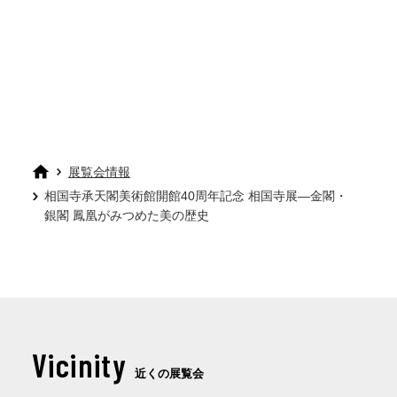
展覧会情報
相国寺承天閣美術館開館40周年記念 相国寺展―金閣・
銀閣 鳳凰がみつめた美の歴史
Vicinity
近くの展覧会