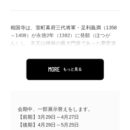
相国寺は、室町幕府三代将軍・足利義満（1358
～1408）が永徳2年（1382）に発願（ほつが
ん）し、京五山禅林の最大門派であった夢窓派
の祖・夢窓疎石（むそうそうせき、1275～
1351）を勧請（かんじょう）開山に迎え、高弟
の春屋妙葩（しゅんおくみょうは、1311～
MORE
もっと見る
1388）を実質上の開山とし創建された禅宗の古
刹です。今も京都の地、御所の北側にその大寺
の姿を誇り、金閣寺、銀閣寺の通称で名高い鹿
苑寺、慈照寺を擁する臨済宗相国寺派の大本山
です。創建から640年あまりの歴史を持つ相国寺
会期中、一部展示替えをします。
は、時代を通じ、数々の芸術家を育て、名作の
【前期】3月29日～4月27日
誕生を導いてきました。
【後期】4月29日～5月25日