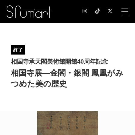
COLUMN
コラム記事
終了
EXHIBITION
相国寺承天閣美術館開館40周年記念
展覧会情報
MUSEUM
相国寺展―金閣・銀閣 鳳凰がみ
美術館情報
つめた美の歴史
NEWS
お知らせ
CONTACT
お問合せ