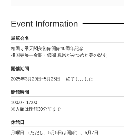
室町幕府の御用絵師とされる相国寺の画僧・如
拙（じょせつ）と周文。室町水墨画の巨匠と称
Event Information
される雪舟。江戸時代の相国寺文化に深く関わ
った狩野探幽。そして、奇想の画家・伊藤若
展覧会名
冲、原在中、円山応挙…。中世に規範を得た相
国寺文化圏の美の営みは、近世、近代、現代へ
相国寺承天閣美術館開館40周年記念
相国寺展―金閣・銀閣 鳳凰がみつめた美の歴史
と時を繋ぎ、相国寺、鹿苑寺、慈照寺が所有す
る美術品は相国寺境内にある承天閣美術館で公
開催期間
開されてきました。
2025年3月29日~5月25日
終了しました
本展覧会は、相国寺承天閣美術館開館40周年を
開館時間
機に開催するものです。国宝・重要文化財40件
10:00～17:00
以上を含む相国寺派の名品を中心に紹介し、相
※入館は閉館30分前まで
国寺の美の世界をみつめ、未来へ託します。
休館日
月曜日 （ただし、5月5日は開館）、5月7日