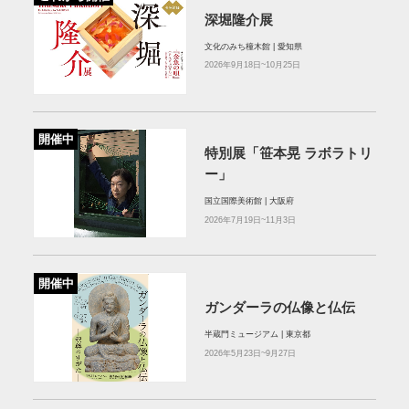
深堀隆介展
文化のみち橦木館 | 愛知県
2026年9月18日~10月25日
開催中
特別展「笹本晃 ラボラトリ
ー」
国立国際美術館 | 大阪府
2026年7月19日~11月3日
開催中
ガンダーラの仏像と仏伝
半蔵門ミュージアム | 東京都
2026年5月23日~9月27日