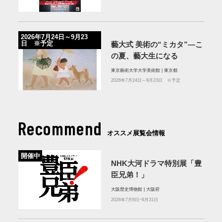
2026年7月24日～9月23
日 ※予定
藝大式 美術の“ミカタ”―こ
の夏、藝大生になる
東京藝術大学大学美術館 | 東京都
2026年7月24日～9月23日 ※予定
Recommend
オススメ展覧会情報
開催中
NHK大河ドラマ特別展「豊
臣兄弟！」
大阪歴史博物館 | 大阪府
2026年7月8日~8月31日