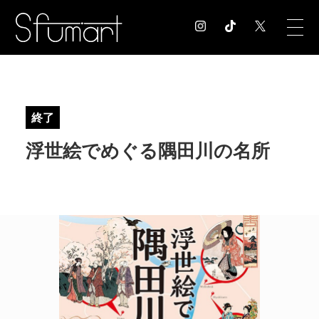
COLUMN
コラム記事
終了
EXHIBITION
浮世絵でめぐる隅田川の名所
展覧会情報
MUSEUM
美術館情報
NEWS
お知らせ
CONTACT
お問合せ