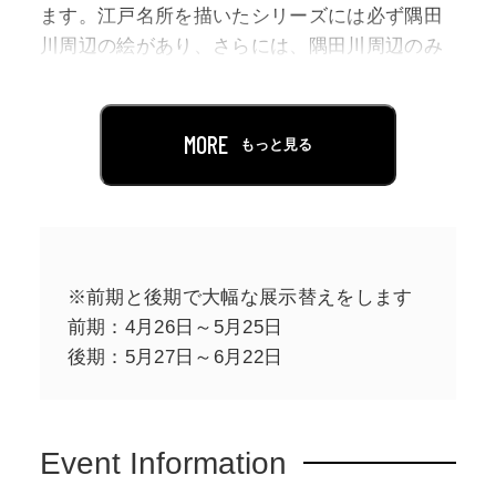
ます。江戸名所を描いたシリーズには必ず隅田
川周辺の絵があり、さらには、隅田川周辺のみ
をテーマとしたものもあります。その他、役者
絵や美人画の背景やコマ絵などに小さく描いた
ものまでもあり、いかに隅田川が絵になる魅力
MORE
もっと見る
的な川であったかを知ることができます。
本展では、当館が所蔵する隅田川に関係する浮
世絵を展示し、周辺の社寺、花名所、料亭な
ど、浮世絵に描かれた魅力あふれる隅田川を紹
※前期と後期で大幅な展示替えをします
介します。
前期：4月26日～5月25日
後期：5月27日～6月22日
Event Information