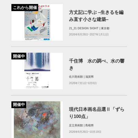
これから開催
方丈記に学ぶ –生きるを編
み直す小さな建築–
21_21 DESIGN SIGHT | 東京都
2026年8月28日~2027年1月11日
開催中
千住博 水の調べ、水の響
き
佐川美術館 | 滋賀県
2026年7月1日~9月6日
開催中
現代日本画名品選Ⅱ「ずら
り100点」
足立美術館 | 島根県
2026年6月26日~10月19日