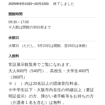
2025年9月13日~10月13日
終了しました
き」は大阪の特徴をさまざまな角度から照らし
出してくれるとともに、未来への示唆を与えて
開館時間
くれます。
09:30～17:00
※入館は閉館の30分前まで
大阪での人間の活動が知られるのは三万数千年
前から。海に面した地理的環境により、古くか
休館日
ら国内外との往来が盛んだった大阪ならではの
火曜日 （ただし、9月23日は開館、翌24日は休館）
壮大な人間ストーリーを、大阪歴史博物館の
「大阪の宝」でぜひご覧ください。
入館料
常設展示観覧券でご覧になれます。
大人600円（540円）、高校生・大学生400円
（360円）
※（ ）内は20名以上の団体割引料金。
※中学生以下・大阪市内在住の65歳以上（要証
明証提示）の方、障がい者手帳等をお持ちの方
（介護者１名を含む）は無料 。