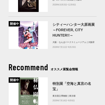
2026年10月3日~12月6日
開催中
シティーハンター大原画展
～FOREVER, CITY
HUNTER!!～
大阪・なんばパークスミュージアム | 大阪府
2026年7月11日~8月23日
Recommend
オススメ展覧会情報
開催中
特別展「空海と真言の名
宝」
東京国立博物館 | 東京都
2026年7月14日~9月6日