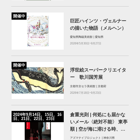
開催中
巨匠ハインツ・ヴェルナー
の描いた物語（メルヘン）
愛知県陶磁美術館 | 愛知県
2026年5月30日~9月27日
開催中
浮世絵スーパークリエイタ
ー 歌川国芳展
京都市京セラ美術館 | 京都府
2026年7月18日~9月23日
倉重光則 | 何処にも届かな
2024年9月14日、15日、16
日、21日、22日、23日
いメール〈絶対不能〉 東亭
順 | 空が海に溶ける時、大
地は波に潜る
アズマテイプロジェクト | 神奈川県