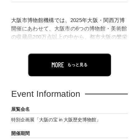
大阪市博物館機構では、2025年大阪・関西万博
開催にあわせて、大阪市の6つの博物館・美術館
の収蔵品200万点以上の中から、都市大阪の繁栄
とともに先人たちが収集、継承してきた多岐に
渡る資料・作品のコレクションを、各館20点、
計120点の「大阪の宝」として選定しました。
MORE
もっと見る
本展は、大阪歴史博物館の「大阪の宝」20点に
加えて、とりわけ皆さんにご覧いただきたい所
Event Information
蔵品を学芸員が選りすぐり、５つのインデック
スに分類してその意義と魅力を紹介します。大
展覧会名
阪歴史博物館が考える「大阪の宝」は、大阪で
特別企画展「大阪の宝 in 大阪歴史博物館」
生まれたり育ったり、あるいはここで暮らした
り活動した人たちがのこしてくれた「モノ」・
開催期間
「コト」たちです。それらがもつ多様な「顔つ