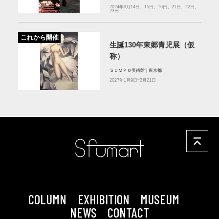
2024年9月14日、15日、16日、21日、22日、
23日
これから開催
生誕130年東郷青児展（仮
称）
ＳＯＭＰＯ美術館 | 東京都
2027年1月9日~2月21日
COLUMN
EXHIBITION
MUSEUM
NEWS
CONTACT