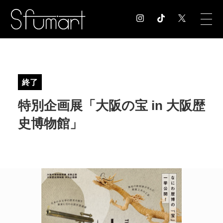
COLUMN
コラム記事
終了
EXHIBITION
特別企画展「大阪の宝 in 大阪歴
展覧会情報
MUSEUM
史博物館」
美術館情報
NEWS
お知らせ
CONTACT
お問合せ