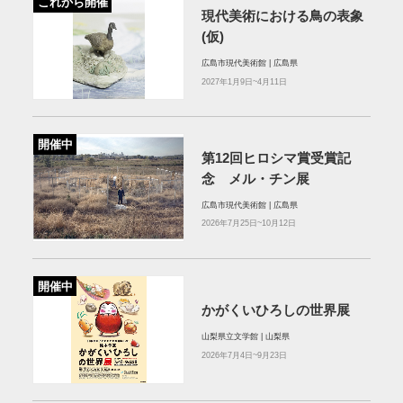
これから開催
現代美術における鳥の表象
(仮)
広島市現代美術館 | 広島県
2027年1月9日~4月11日
開催中
第12回ヒロシマ賞受賞記
念 メル・チン展
広島市現代美術館 | 広島県
2026年7月25日~10月12日
開催中
かがくいひろしの世界展
山梨県立文学館 | 山梨県
2026年7月4日~9月23日