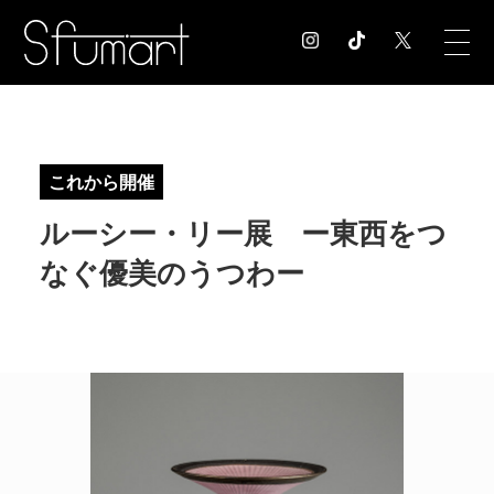
COLUMN
コラム記事
これから開催
EXHIBITION
ルーシー・リー展 ー東西をつ
展覧会情報
MUSEUM
なぐ優美のうつわー
美術館情報
NEWS
お知らせ
CONTACT
お問合せ