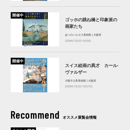
開催中
ゴッホの跳ね橋と印象派の
画家たち
あべのハルカス美術館 | 大阪府
2026年7月4日~9月9日
開催中
スイス絵画の異才 カール‧
ヴァルザー
大阪中之島美術館 | 大阪府
2026年7月4日~9月27日
Recommend
オススメ展覧会情報