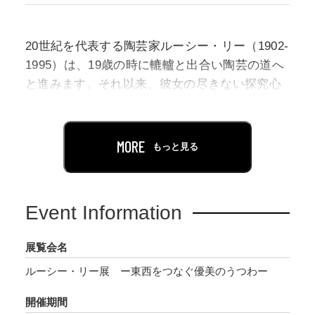
20世紀を代表する陶芸家ルーシー・リー（1902-
1995）は、19歳の時に轆轤と出合い陶芸の道へ
と進みます。それ以来、彼女の尽きない探究心
から生まれた優美なかたちと豊かな色彩表現
は、ウィーンからロンドンに渡り活動を続ける
なかで洗練を極め、新しい造形世界を人々に提
MORE
もっと見る
示しました。本展は、今もなお私たちを魅了し
てやまない彼女の作陶の軌跡を、それぞれの地
で出会った人やもの、さらに東洋との関わりを
Event Information
交えながら紐解きます。
展覧会名
ルーシー・リー展 ー東西をつなぐ優美のうつわー
開催期間