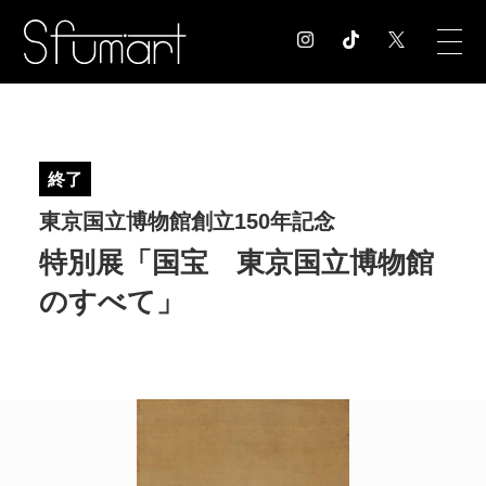
COLUMN
コラム記事
終了
EXHIBITION
東京国立博物館創立150年記念
展覧会情報
MUSEUM
特別展「国宝 東京国立博物館
美術館情報
のすべて」
NEWS
お知らせ
CONTACT
お問合せ