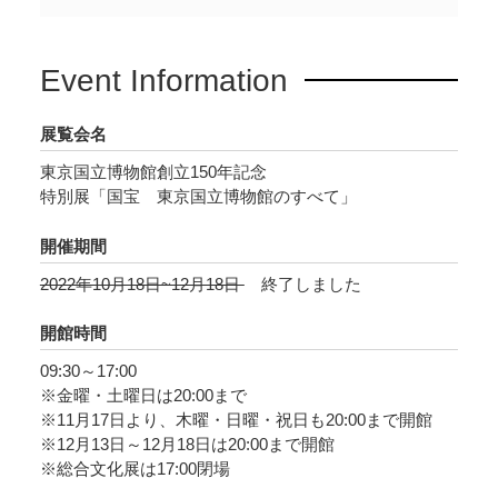
どを通してわかりやすく紹介します。
日本美術を代表する名品の数々はもちろんのこ
Event Information
と、日本近代化の世相を反映した博物館の活動
や、文化財保護と活用の取り組みなど、日本で
展覧会名
最も長い歴史を誇る最大の博物館、東京国立博
物館の150年を多面的に紹介します。東京国立博
東京国立博物館創立150年記念
特別展「国宝 東京国立博物館のすべて」
物館を訪れたことがない方には新発見の場とし
て、親しいリピーターの方には再発見の場とし
開催期間
て、魅力的な展示構成と展覧会場を創出しま
2022年10月18日~12月18日
終了しました
す。
開館時間
09:30～17:00
※金曜・土曜日は20:00まで
※11月17日より、木曜・日曜・祝日も20:00まで開館
※12月13日～12月18日は20:00まで開館
※総合文化展は17:00閉場