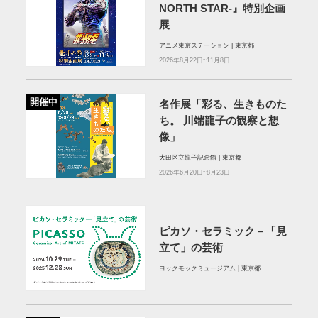
NORTH STAR-』特別企画
展
アニメ東京ステーション | 東京都
2026年8月22日~11月8日
開催中
名作展「彩る、生きものた
ち。 川端龍子の観察と想
像」
大田区立龍子記念館 | 東京都
2026年6月20日~8月23日
ピカソ・セラミック－「見
立て」の芸術
ヨックモックミュージアム | 東京都