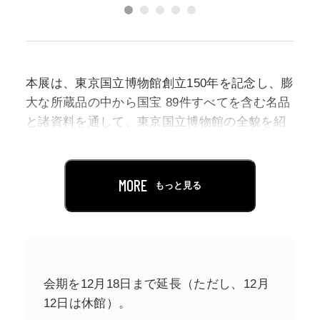
本展は、東京国立博物館創立150年を記念し、膨
大な所蔵品の中から国宝 89件すべてを含む名品
と諸資料を通して、東京国立博物館の全貌を紹
介するものです。展示は2部構成で、約150件
（予定）を展示します。
第１部「東京国立博物館の国宝」では、所蔵す
MORE
もっと見る
る国宝89件すべてを展示（会期中展示替えあ
り）します。これは150年の歴史上初めてのこと
で、誰も見たことがない、メモリアルイヤーに
ふさわしい展示が実現します。第2部「東京国立
博物館の150年」では、日本の博物館の歴史とも
会期を12月18日まで延長（ただし、12月
いえる東京国立博物館の150年を3期に分け、関
12日は休館）。
連する作品や資料、再現展示、各時代の映像な