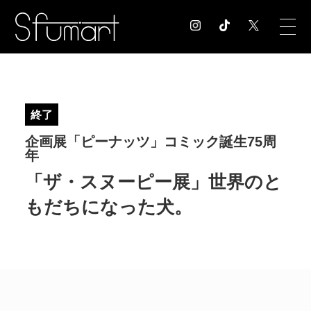
COLUMN
コラム記事
終了
EXHIBITION
企画展「ピーナッツ」コミック誕生75周
展覧会情報
年
MUSEUM
「ザ・スヌーピー展」世界のと
美術館情報
NEWS
もだちになった犬。
お知らせ
CONTACT
お問合せ