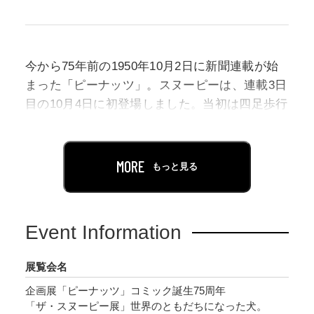
今から75年前の1950年10月2日に新聞連載が始
まった「ピーナッツ」。スヌーピーは、連載3日
目の10月4日に初登場しました。当初は四足歩行
のかわいらしい子犬だったスヌーピーは、子ど
もたちと遊んだり、吠えたり、穴を掘ったりす
る犬らしい姿でした。しかし、徐々に子犬の姿
MORE
もっと見る
からまるで人間のような姿に変身し、感情をあ
らわにすることも多くなっていきます。笑った
り、怒ったり、悲しんだり、喜んだり、そして
Event Information
ぐっすり眠り、飼い主のチャーリー・ブラウン
とともに心地よい日々を過ごします。
展覧会名
企画展「ピーナッツ」コミック誕生75周年
本展は「ピーナッツ」75周年を記念し、75点の
「ザ・スヌーピー展」世界のともだちになった犬。
スヌーピーの魅力たっぷりの姿を貴重な原画や