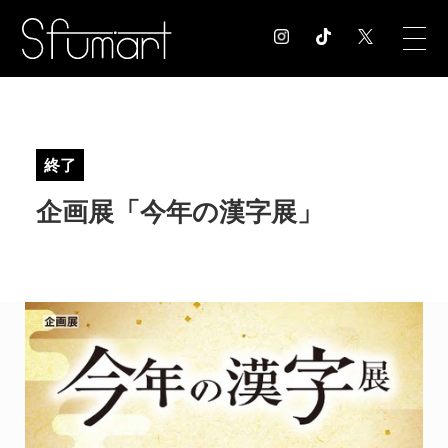
COLUMN
コラム記事
終了
EXHIBITION
企画展「今年の漢字展」
展覧会情報
MUSEUM
美術館情報
NEWS
お知らせ
CONTACT
お問合せ