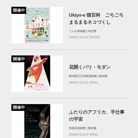
開催中
Ukiyo-e 猫百科 ごろごろ
まるまるネコづくし
うらわ美術館 | 埼玉県
2026年7月11日~8月30日
開催中
花開くパリ・モダン
新潟県立万代島美術館 | 新潟県
2026年7月11日~9月6日
開催中
ふたりのアフリカ、手仕事
の宇宙
世田谷美術館 | 東京都
2026年7月11日~9月6日