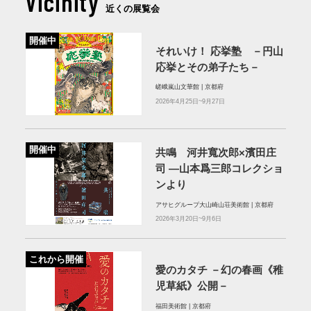
Vicinity
近くの展覧会
開催中
それいけ！ 応挙塾 －円山
応挙とその弟子たち－
嵯峨嵐山文華館 | 京都府
2026年4月25日~9月27日
開催中
共鳴 河井寬次郎×濱田庄
司 ―山本爲三郎コレクショ
ンより
アサヒグループ大山崎山荘美術館 | 京都府
2026年3月20日~9月6日
これから開催
愛のカタチ －幻の春画《稚
児草紙》公開－
福田美術館 | 京都府