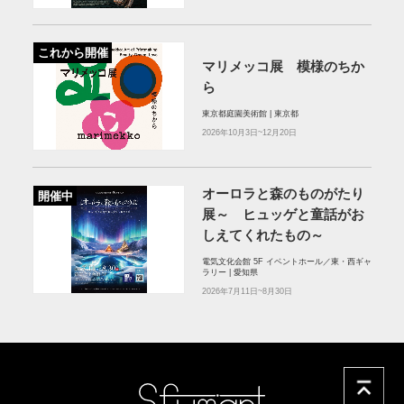
これから開催
マリメッコ展 模様のちか
ら
東京都庭園美術館 | 東京都
2026年10月3日~12月20日
オーロラと森のものがたり
開催中
展～ ヒュッゲと童話がお
しえてくれたもの～
電気文化会館 5F イベントホール／東・西ギャ
ラリー | 愛知県
2026年7月11日~8月30日