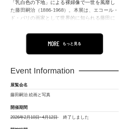
「乳白色の下地」による裸婦像で一世を風靡し
た藤田嗣治（1886-1968）。本展は、エコール・
ド・パリの画家として世界的に知られる藤田に
ついて、「写真」を手がかりに再考する世界初
の展覧会です。
MORE
もっと見る
藤田は、若き日から晩年に至るまで、旅先でも
日常でも、メモをするかのようにあらゆる人や
風景にカメラを向け、膨大な量の写真を残しま
Event Information
した。そして、何枚もの写真から細部を抜き出
し、絵画制作の際にそれらを画面上で再構成す
展覧会名
るなど、写真を資料として活用しています。本
藤田嗣治 絵画と写真
展では、絵画作品とともにその素材となった写
真を併せて展示します。また、資料や素材の域
開催期間
を超えた、藤田ならではの感性や色彩感覚が息
2026年2月10日~4月12日
終了しました
づく写真をいまだかつてないボリュームで紹介
し、レンズを通した画家の眼の有り様を浮かび