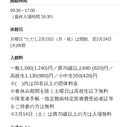
開館時間
上がらせます。
09:30～17:00
オカッパ頭、丸眼鏡、口髭、猫 ― 画家を知る誰
（最終入場時間 16:30）
もが思い浮かべる典型的な“フジタ”のイメージ
は、意識的に「見られたい自分」を打ち出した
休館日
藤田のセルフ・ブランディングの成果でもあり
月曜日 *ただし2月23日（月・祝）は開館、翌2月24日
ました。盛んに描かれた自画像と、あまた撮ら
(火)休館
れたポートレート写真により、時代のアイコ
入館料
ン・フジタがいかに形づくられ、流布していっ
たかを探ります。
一般1,360(1,240)円／満70歳以上680 (620)円／
高校生1,130(980)円／小中生550(420)円
本展では、藤田がパリで交友を持ち刺激を受け
※( )内は20名以上の団体料金
たウジェーヌ・アジェ、マン・レイなど、同時
※春休み期間を除く土曜日は高校生以下無料
代の写真家の作品を出発点とし、「描く藤田」
※障害者手帳・指定難病特定医療費受給者証等
と「撮る藤田」、そして「撮られる藤田」を通
をご持参の方は無料
して、藤田の絵画と写真の深い関係性に迫りま
※2月14日（土）は満70歳以上の方は入場無料
す。絵画と写真の間を行き来する藤田の「眼の