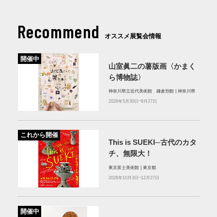
Recommend
オススメ展覧会情報
開催中
山室眞二の薯版画〈かまく
ら博物誌〉
神奈川県立近代美術館 鎌倉別館 | 神奈川県
2026年5月30日~9月27日
これから開催
This is SUEKI─古代のカタ
チ、無限大！
東京富士美術館 | 東京都
2026年10月3日~12月27日
開催中