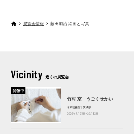
展覧会情報
藤田嗣治 絵画と写真
Vicinity
近くの展覧会
開催中
竹村 京 うごくせかい
水戸芸術館 | 茨城県
2026年7月25日~10月12日