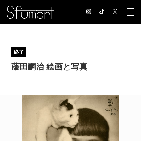
COLUMN
コラム記事
終了
EXHIBITION
藤田嗣治 絵画と写真
展覧会情報
MUSEUM
美術館情報
NEWS
お知らせ
CONTACT
お問合せ