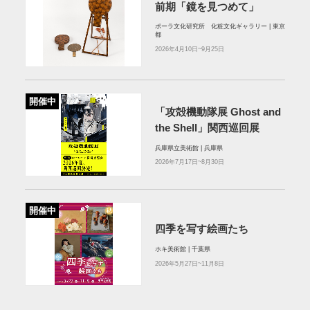
前期「鏡を見つめて」
ポーラ文化研究所 化粧文化ギャラリー | 東京
都
2026年4月10日~9月25日
開催中
「攻殻機動隊展 Ghost and
the Shell」関西巡回展
兵庫県立美術館 | 兵庫県
2026年7月17日~8月30日
開催中
四季を写す絵画たち
ホキ美術館 | 千葉県
2026年5月27日~11月8日