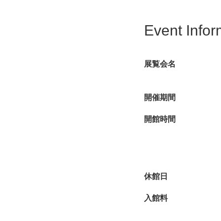
コレクションです。
Event Infor
本展では、同コレクシ
のかたち、どれをとっ
日本そのものに恋をし
展覧会名
リカでの受容に加え、
このたびは、北斎、広
開催期間
機会となります。親し
開館時間
休館日
入館料