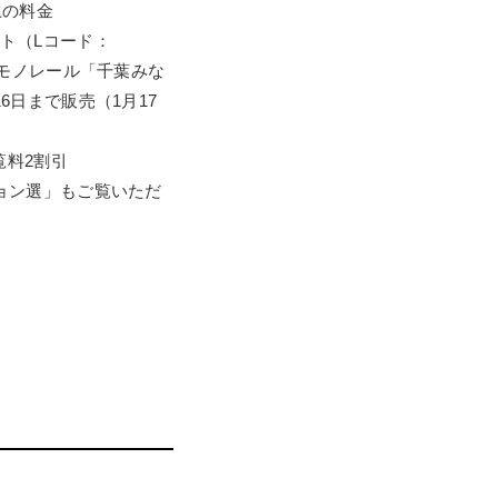
上の料金
ト（Lコード：
市モノレール「千葉みな
日まで販売（1月17
覧料2割引
ョン選」もご覧いただ