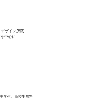
類、制作した絵師、作品
は花鳥版画、ひいては
差しをとおして、アメ
・デザイン所蔵
けるでしょう。
重を中心に
ことができる、希少な
、小・中学生、高校生無料