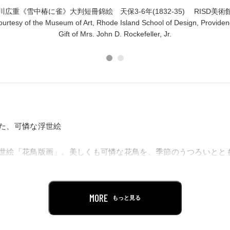
川広重《雪中椿に雀》大判短冊錦絵 天保3-6年(1832-35) RISD美術
urtesy of the Museum of Art, Rhode Island School of Design, Provide
Gift of Mrs. John D. Rockefeller, Jr.
た、可憐な浮世絵
世絵「花鳥版画」。美しくも可憐な花鳥を、季節のうつろいとと
広重が活躍した時代に数多く制作されました。
州に位置するロードアイランド・スクール・オブ・デザイン（通称
が大半を占める「ロックフェラー・コレクション」が所蔵されて
MORE
もっと見る
員、アビー・オルドリッチ・ロックフェラー（1874-1948）
でも役者絵や風景画、美人画ではなく花鳥版画を中心に据えた点