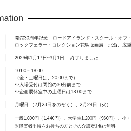
mation
ョン700点あまりから163点を厳選して紹介します。花や鳥の種
ても多彩な作品の数々。みずからも慈善家として活躍したアビー
、これらの作品に囲まれて過ごしていました。そんなアビーの眼
開館30周年記念 ロードアイランド・スクール・オブ
日本で作品が生まれ、愛された時代の空気にまでも触れていただ
ロックフェラー・コレクション花鳥版画展 北斎、広
重をはじめとする浮世絵師たちによる花鳥版画を一堂に鑑賞する
2026年1月17日~3月1日
終了しました
みやすく見ごたえのある花鳥版画の世界を、ぜひご覧ください。
10:00～18:00
（金・土曜日は、20:00まで）
※入場受付は閉館の30分前まで
※企画展休室中の土曜日は18:00まで
月曜日 （2月23日をのぞく）、2月24日（火）
一般1,800円（1,440円）、大学生1,200円（960円）
※障害者手帳をお持ちの方とその介護者1名は無料