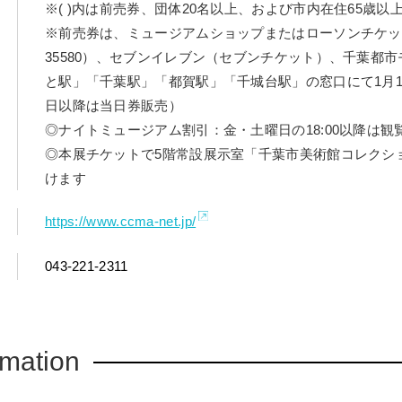
※( )内は前売券、団体20名以上、および市内在住65歳以
※前売券は、ミュージアムショップまたはローソンチケッ
35580）、セブンイレブン（セブンチケット）、千葉都
と駅」「千葉駅」「都賀駅」「千城台駅」の窓口にて1月16
日以降は当日券販売）
◎ナイトミュージアム割引：金・土曜日の18:00以降は観
◎本展チケットで5階常設展示室「千葉市美術館コレクシ
けます
https://www.ccma-net.jp/
043-221-2311
rmation