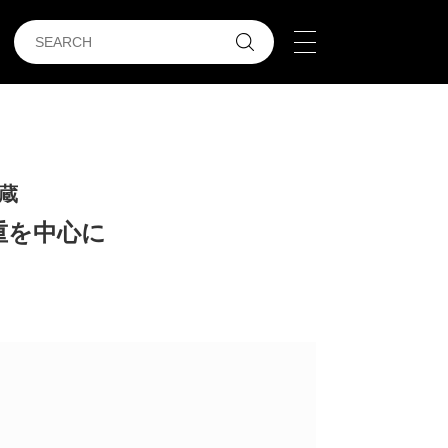
蔵
重を中心に