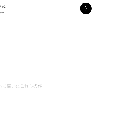
館蔵
nce
もに描いたこれらの作
・RISD美術館）に
います。アメリカの名
によって収集・寄贈され
で、世界的にも稀有な