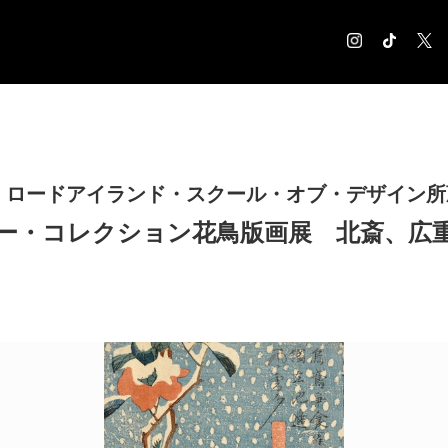
COLUMN
コラム記事
EXHIBITION
 ロードアイランド・スクール・オブ・デザイン所
展覧会情報
ー・コレクション花鳥版画展 北斎、広
MUSEUM
美術館情報
NEWS
お知らせ
CONTACT
お問合せ