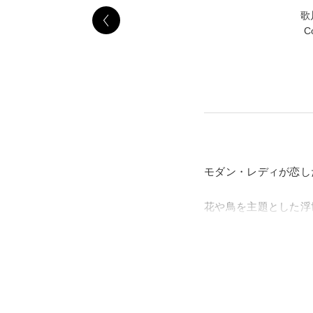
歌
Co
モダン・レディが恋し
花や鳥を主題とした浮
品は、葛飾北斎や歌川
米国ロードアイランド
は、こうした花鳥版画
門ロックフェラー家の一
たもので、浮世絵の中