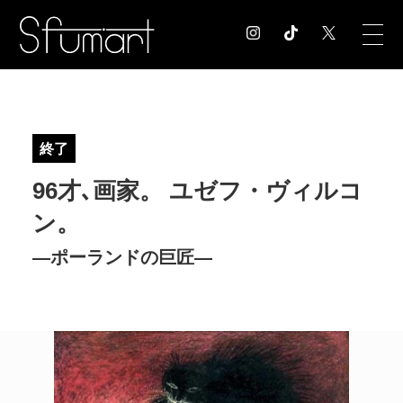
COLUMN
コラム記事
終了
EXHIBITION
96才､画家。 ユゼフ・ヴィルコ
展覧会情報
MUSEUM
ン。
美術館情報
―ポーランドの巨匠―
NEWS
お知らせ
CONTACT
お問合せ