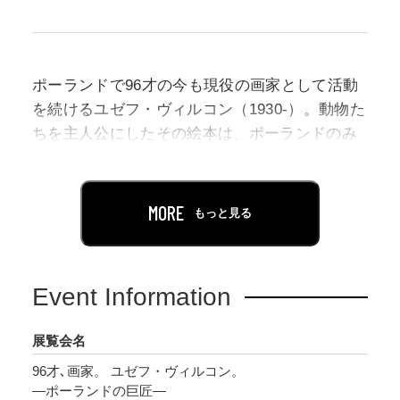
ポーランドで96才の今も現役の画家として活動
を続けるユゼフ・ヴィルコン（1930-）。動物た
ちを主人公にしたその絵本は、ポーランドのみ
ならず、世界、そして日本でも半世紀にわたり
愛されてきました。
MORE
もっと見る
本展では、ちひろ美術館の130点を超えるコレク
ションより、1960年代から1990年代までの絵本
原画や立体作品を、技法の変遷に注目して紹介
Event Information
します。また、写真やことば、近年の映像をな
どをとおして、この芸術家の魅力をたっぷり伝
展覧会名
えます。安曇野ちひろ美術館では25年ぶりとな
96才､画家。 ユゼフ・ヴィルコン。
る、ヴィルコンの展覧会です。
―ポーランドの巨匠―