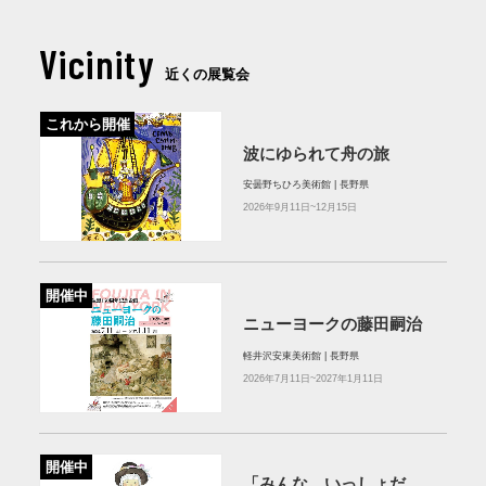
Vicinity
近くの展覧会
これから開催
波にゆられて舟の旅
安曇野ちひろ美術館 | 長野県
2026年9月11日~12月15日
開催中
ニューヨークの藤田嗣治
軽井沢安東美術館 | 長野県
2026年7月11日~2027年1月11日
開催中
「みんな、いっしょだ