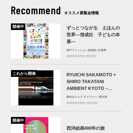
Recommend
オススメ展覧会情報
開催中
ずっとつながる えほんの
世界―偕成社 子どもの本
展―
神戸ファッション美術館 | 兵庫県
2026年6月20日~8月30日
これから開催
RYUICHI SAKAMOTO +
SHIRO TAKATANI
AMBIENT KYOTO –
TOKYO
麻布台ヒルズ ギャラリー | 東京都
2026年8月28日~10月25日
開催中
西洋絵画400年の旅