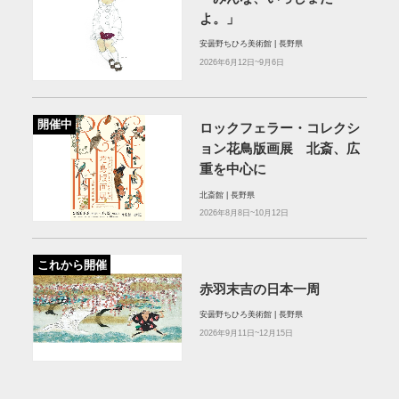
よ。」
安曇野ちひろ美術館 | 長野県
2026年6月12日~9月6日
開催中
ロックフェラー・コレクシ
ョン花⿃版画展 北斎、広
重を中⼼に
北斎館 | 長野県
2026年8月8日~10月12日
これから開催
赤羽末吉の日本一周
安曇野ちひろ美術館 | 長野県
2026年9月11日~12月15日