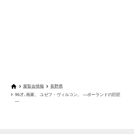
展覧会情報
長野県
96才､画家。 ユゼフ・ヴィルコン。 ―ポーランドの巨匠
―