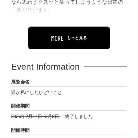
なら思わずクスッと笑ってしまうような日常の
一幕が並びます。
顔に手足を押し付けられて急に拒絶されたり、
座ろうと思っていた場所を確保されていたり、
本や新聞を読んでいるところを何故か邪魔しに
MORE
もっと見る
きたり。「ひどい…」と口では漏らしながら
も、つい目尻が下がってしまう。
そんな猫との愛おしい瞬間の数々が切り取られ
Event Information
ています。
イラスト作家poshichi（ぽ七）の作品は、一見
展覧会名
日本画のような質感の印象を受けますが、全て
猫が私にしたひどいこと
タブレットを用いてデジタルで描かれます。
現代にも通じる「猫との生活」を古風な絵柄で
開催期間
シュールに描き出します。
2026年2月14日~3月8日
終了しました
開館時間