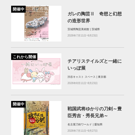
開催中
ガレの陶芸Ⅱ 奇想と幻想
の造形世界
茨城県陶芸美術館 | 茨城県
2026年7月11日~9月23日
これから開催
チアリステイルズと一緒に
いっぽ展
渋谷キャスト スペース | 東京都
2026年8月11日~8月23日
開催中
戦国武将ゆかりの刀剣～豊
臣秀吉・秀長兄弟～
名古屋刀剣ワールド | 愛知県
2026年7月11日~9月27日