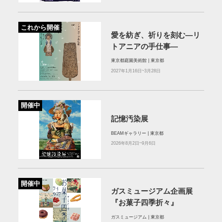
これから開催
愛を紡ぎ、祈りを刻む―リ
トアニアの手仕事―
東京都庭園美術館 | 東京都
2027年1月16日~3月28日
開催中
記憶汚染展
BEAMギャラリー | 東京都
2026年8月2日~9月6日
開催中
ガスミュージアム企画展
『お菓子四季折々』
ガスミュージアム | 東京都