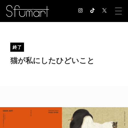
COLUMN
コラム記事
終了
EXHIBITION
猫が私にしたひどいこと
展覧会情報
MUSEUM
美術館情報
NEWS
お知らせ
CONTACT
お問合せ