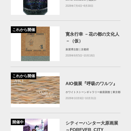
2026年7月4日~8月30日
これから開催
寛永行幸 －花の都の文化人
－（仮）
泉屋博古館 | 京都府
2026年9月5日~10月18日
これから開催
AIO個展『呼吸のワルツ』
ホワイトストーンギャラリー銀座新館 | 東京都
2026年10月9日~10月31日
開催中
シティーハンター大原画展
～FOREVER, CITY