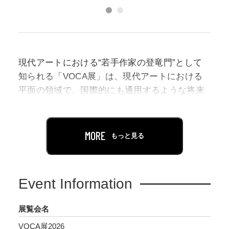
現代アートにおける“若手作家の登竜門”として
知られる「VOCA展」は、現代アートにおける
平面の領域で、国際的にも通用するような将来
性のある若い作家の支援を目的に、1994年より
毎年開催している美術展。
MORE
もっと見る
日頃から多くの作家をリサーチしている全国の
美術館学芸員、研究者などから推薦委員を選出
し、それぞれの委員が40歳以下の作家1名（組）
Event Information
を推薦、推薦された作家全員に展覧会への出品
を依頼しています。
展覧会名
VOCA展2026
「VOCA展2026」に出品するのは、これからを