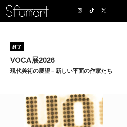
COLUMN
コラム記事
終了
EXHIBITION
VOCA展2026
展覧会情報
MUSEUM
現代美術の展望－新しい平面の作家たち
美術館情報
NEWS
お知らせ
CONTACT
お問合せ