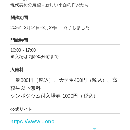
現代美術の展望－新しい平面の作家たち
期待される新進気鋭の作家24名。この中から、
グランプリとなるVOCA賞には埼玉県川越市在
開催期間
住 戸田沙也加さんの《語られざる者の残響》が
2026年3月14日~3月29日
終了しました
決定した他、VOCA奨励賞にはソー・ソウエン
さん、寺田健人さん、VOCA佳作賞には加藤千
開館時間
晶さん、倉敷安耶さんの作品が選出されまし
10:00～17:00
た。
※入場は閉館30分前まで
「平面」という一貫した切り口で若い世代がつ
入館料
くる作品の動向を反映しながら、まさに「今日
一般800円（税込）、大学生400円（税込）、高
の美術」を見せてきた「VOCA展」。
校生以下無料
シンポジウム付入場券 1000円（税込）
作家たちが、平面という条件とどのように向き
合い、新しい可能性を探ろうとしているのか。
公式サイト
現代美術の問題意識を浮き上がらせ、未知の才
https://www.ueno-
能に出会う場となります。