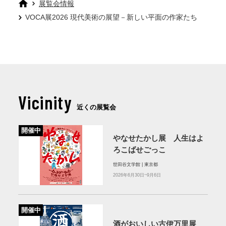
展覧会情報
VOCA展2026 現代美術の展望－新しい平面の作家たち
Vicinity
近くの展覧会
開催中
やなせたかし展 人生はよ
ろこばせごっこ
世田谷文学館 | 東京都
2026年6月30日~9月6日
開催中
酒がおいしい古伊万里展