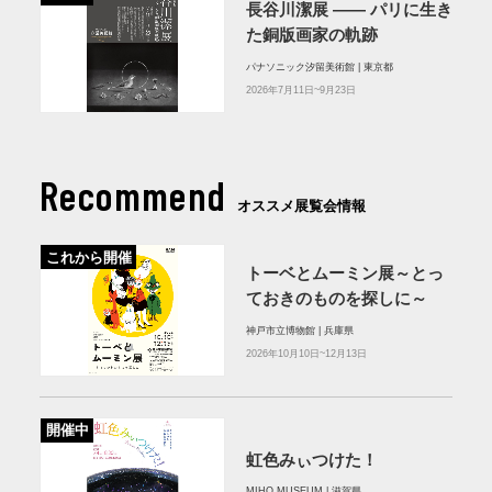
長谷川潔展 ―― パリに生き
た銅版画家の軌跡
パナソニック汐留美術館 | 東京都
2026年7月11日~9月23日
Recommend
オススメ展覧会情報
これから開催
トーベとムーミン展～とっ
ておきのものを探しに～
神戸市立博物館 | 兵庫県
2026年10月10日~12月13日
開催中
虹色みぃつけた！
MIHO MUSEUM | 滋賀県