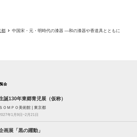
京都
中国宋・元・明時代の漆器 ―和の漆器や香道具とともに
覧会
生誕130年東郷青児展（仮称）
ＳＯＭＰＯ美術館 | 東京都
2027年1月9日~2月21日
企画展「黒の躍動」