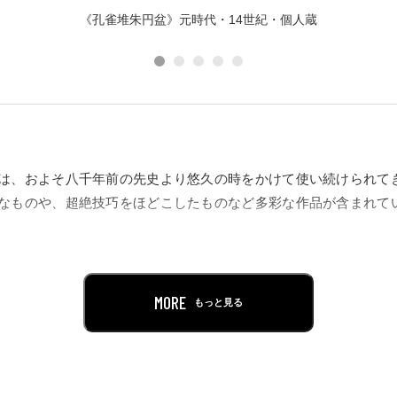
《孔雀堆朱円盆》元時代・14世紀・個人蔵
は、およそ八千年前の先史より悠久の時をかけて使い続けられて
なものや、超絶技巧をほどこしたものなど多彩な作品が含まれて
でほぼ紹介されたことのなかった中国 宋・元時代を中心とした漆
つ希少な類の作品で、中国漆器を研究する際には不可欠な作品ば
MORE
もっと見る
倉集古館所蔵品の中から大倉家ゆかりの手箱などの和の漆器や香道