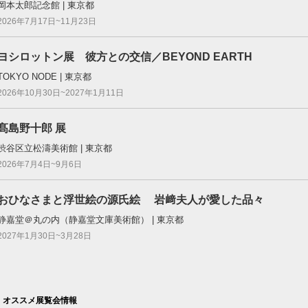
岡本太郎記念館 | 東京都
2026年7月17日~11月23日
ヨシロットン展 彼方との交信／BEYOND EARTH
TOKYO NODE | 東京都
2026年10月30日~2027年1月11日
髙島野十郎 展
渋谷区立松濤美術館 | 東京都
2026年7月4日~9月6日
おひなさまと浮世絵の源氏絵 岩﨑夫人が愛した品々
静嘉堂＠丸の内（静嘉堂文庫美術館） | 東京都
2027年1月30日~3月28日
オススメ展覧会情報