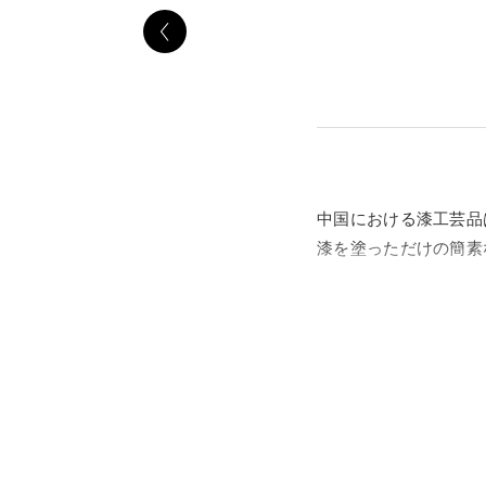
中国における漆工芸品
漆を塗っただけの簡素
本展覧会では、これま
す。いずれも、貴重か
なお、第2章では、大
ます。