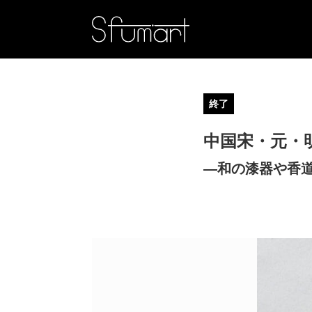
終了
中国宋・元・
―和の漆器や香