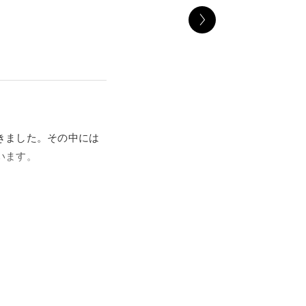
きました。その中には
います。
器54点を取り上げま
かりです。
具など約30点を紹介し