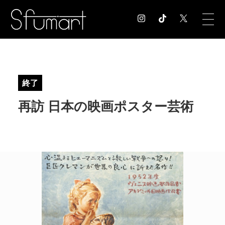
COLUMN
コラム記事
終了
EXHIBITION
再訪 日本の映画ポスター芸術
展覧会情報
MUSEUM
美術館情報
NEWS
お知らせ
CONTACT
お問合せ