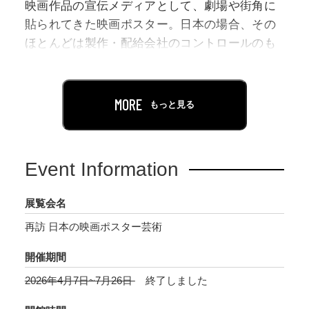
映画作品の宣伝メディアとして、劇場や街角に
貼られてきた映画ポスター。日本の場合、その
ほとんどは製作・配給会社のコントロールのも
とで匿名的に作られてきました。しかし歴史の
糸をたどれば、その枠に収まらず、自立したグ
ラフィック作品としての価値を主張するポスタ
MORE
もっと見る
ーを見つけることができます。
とりわけ1960年代以降はさまざまな才能が映画
Event Information
界と交差しました。映画・美術・文学・演劇な
どのジャンルが絡まり合う中で粟津潔・横尾忠
展覧会名
則・和田誠・石岡瑛子といった新世代のデザイ
再訪 日本の映画ポスター芸術
ナーが登場し、また日本アート・シアター・ギ
ルド（ATG）の発足が業界内外のデザイナーを
開催期間
刺激したことで、映画芸術の革新の動きに並走
2026年4月7日~7月26日
終了しました
する形で旧来のポスターのスタイルを変容させ
ます。