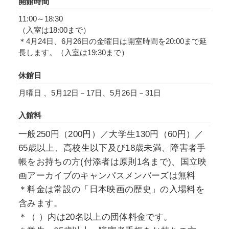
開館時間
11:00～18:30
本展は、2012年に国立映画アーカイブが主催し
（入室は18:00まで）
た「日本の映画ポスター芸術」展を基に、それ
＊4月24日、6月26日の金曜日は開室時間を20:00まで延
以降の新たな収蔵品を加えて開催するもので、
長します。（入室は19:30まで）
主に1960年代から1980年代に制作された90点以
休館日
上のポスターを通じて映画とグラフィズムとの
結節点を探ります。映画の情感を見事にすくい
月曜日 、5月12日－17日、5月26日－31日
取ったものもあれば、意外性に驚かされる一枚
入館料
も見つかるでしょう。スクリーンの外側に花開
いた映画芸術のもう一つの“顔”をお楽しみくだ
一般250円（200円）／大学生130円（60円）／
さい。
65歳以上、高校生以下及び18歳未満、障害者手
帳をお持ちの方(付添者は原則1名まで)、国立映
画アーカイブのキャンパスメンバーズは無料
＊料金は常設の「日本映画の歴史」の入場料を
含みます。
＊（ ）内は20名以上の団体料金です。