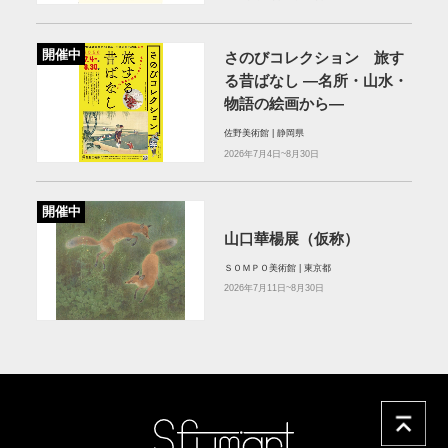
開催中
さのびコレクション 旅す
る昔ばなし ―名所・山水・
物語の絵画から―
佐野美術館 | 静岡県
2026年7月4日~8月30日
開催中
山口華楊展（仮称）
ＳＯＭＰＯ美術館 | 東京都
2026年7月11日~8月30日