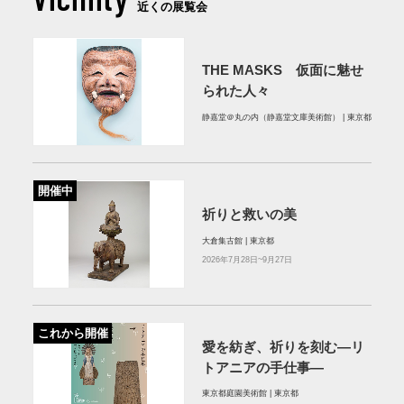
近くの展覧会
THE MASKS 仮面に魅せ
られた人々
静嘉堂＠丸の内（静嘉堂文庫美術館） | 東京都
開催中
祈りと救いの美
大倉集古館 | 東京都
2026年7月28日~9月27日
これから開催
愛を紡ぎ、祈りを刻む―リ
トアニアの手仕事―
東京都庭園美術館 | 東京都