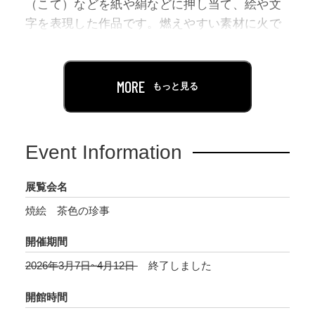
（こて）などを紙や絹などに押し当て、絵や文
字を表現した作品です。燃えやすい素材に火で
絵が描けるとは信じがたいかもしれません。し
かし、本展でご紹介する作品は、水墨画さなが
らに線描から点描、濃淡といった表現が巧みに
MORE
もっと見る
なされています。文献上では平安末～鎌倉時代
頃に「焼絵」の記述が確認できますが、現存作
例は江戸時代以降になります。焼絵が当時も稀
Event Information
な技法だったことは、江戸後期の歌文集に 「い
といと珍らかにこそ（非常に珍しいことであ
展覧会名
る）」 〔村田春海『琴後集』「焼絵記」〕の一
焼絵 茶色の珍事
文があることからも、うかがい知ることができ
ます。
開催期間
茶色を基調とした焼絵は、ぱっと見は華やかと
2026年3月7日~4月12日
終了しました
言い難いものです。しかし、味わうほどに滋味
深く、心焦がれるような魅力を秘めています。
開館時間
この春、板橋区立美術館で展開する茶色の珍事