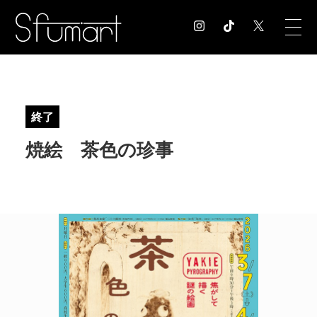
COLUMN
コラム記事
終了
EXHIBITION
焼絵 茶色の珍事
展覧会情報
MUSEUM
美術館情報
NEWS
お知らせ
CONTACT
お問合せ