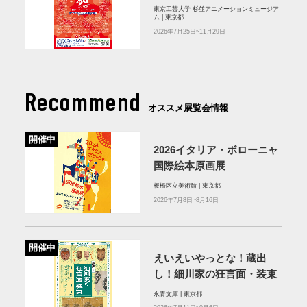
東京工芸大学 杉並アニメーションミュージア
ム | 東京都
2026年7月25日~11月29日
Recommend
オススメ展覧会情報
開催中
2026イタリア・ボローニャ
国際絵本原画展
板橋区立美術館 | 東京都
2026年7月8日~8月16日
開催中
えいえいやっとな！蔵出
し！細川家の狂言面・装束
永青文庫 | 東京都