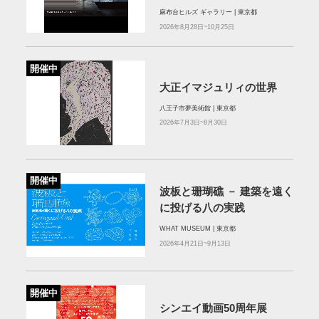
TOKYO
麻布台ヒルズ ギャラリー | 東京都
2026年8月28日~10月25日
開催中
大正イマジュリィの世界
八王子市夢美術館 | 東京都
2026年7月3日~8月30日
開催中
波板と珊瑚礁 － 建築を遠く
に投げる八の実践
WHAT MUSEUM | 東京都
2026年4月21日~9月13日
開催中
シンエイ動画50周年展