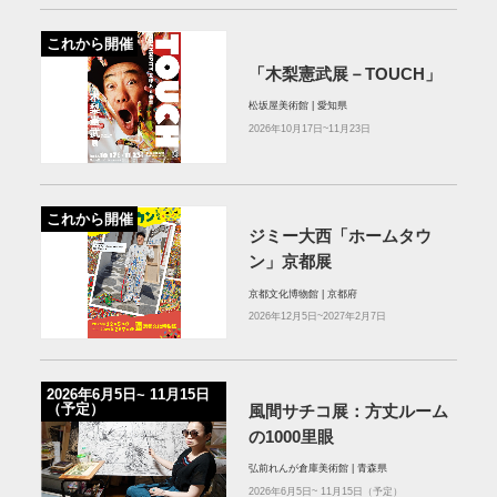
これから開催
「木梨憲武展－TOUCH」
松坂屋美術館 | 愛知県
2026年10月17日~11月23日
これから開催
ジミー大西「ホームタウ
ン」京都展
京都文化博物館 | 京都府
2026年12月5日~2027年2月7日
2026年6⽉5⽇~ 11⽉15⽇
（予定）
⾵間サチコ展：⽅丈ルーム
の1000⾥眼
弘前れんが倉庫美術館 | 青森県
2026年6⽉5⽇~ 11⽉15⽇（予定）