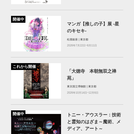
開催中
マンガ【推しの子】展 -星
のキセキ-
松屋銀座 | 東京都
2026年7月22日~8月11日
これから開催
「大徳寺 本朝無双之禅
苑」
東京国立博物館 | 東京都
2026年10月14日~12月6日
開催中
トニー・アウスラー：技術
と霊知のはざま～魔術、メ
ディア、アート～