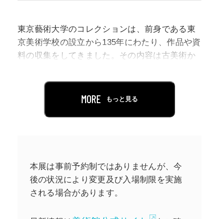
東京藝術大学のコレクションは、前身である東
京美術学校の設立から135年にわたり、作品や資
料の収集をしてきました。その内容は古美術か
ら現在の学生制作品、標本などの資料まで多岐
に及びます。東京藝術大学大学美術館では、こ
の多彩なコレクションを広く公開する機会とし
MORE
もっと見る
て、毎年藝大コレクション展を開催していま
す。
本展では、約３万件の収蔵品の中から選りすぐ
りの名品を、展示室を一巡するように展示。ま
本展は事前予約制ではありませんが、今
た今回は藝大と天平美術の繋がりに焦点を当
後の状況により変更及び入場制限を実施
て、古代から現代にいたるまでの天平にまつわ
される場合があります。
る名品と貴重な資料を特集展示し、最新の研究
成果も紹介します。