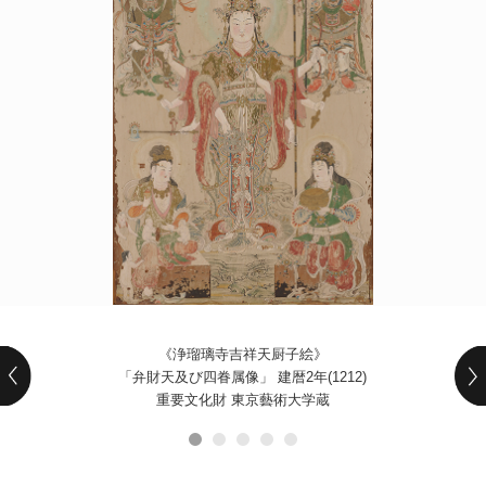
POLICY
COMPANY
《浄瑠璃寺吉祥天厨子絵》
「弁財天及び四眷属像」 建暦2年(1212)
重要文化財 東京藝術大学蔵