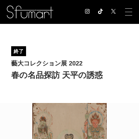
COLUMN
コラム記事
終了
EXHIBITION
藝大コレクション展 2022
展覧会情報
MUSEUM
春の名品探訪 天平の誘惑
美術館情報
NEWS
お知らせ
CONTACT
お問合せ