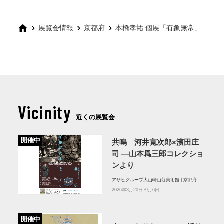
展覧会情報
京都府
本橋孝祐 個展「有象無常」
Vicinity
近くの展覧会
開催中
共鳴 河井寬次郎×濱田庄
司 ―山本爲三郎コレクショ
ンより
アサヒグループ大山崎山荘美術館 | 京都府
2026年3月20日~9月6日
開催中