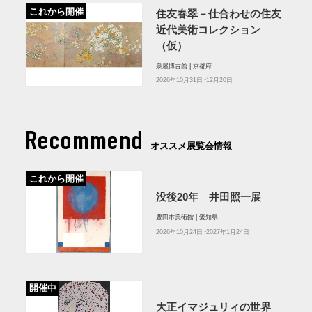
これから開催
住友春翠－仕合わせの住友
近代美術コレクション
（仮）
泉屋博古館 | 京都府
2026年10月31日~12月20日
Recommend
オススメ展覧会情報
これから開催
没後20年 井田照一展
豊田市美術館 | 愛知県
2026年10月24日~2027年1月24日
開催中
大正イマジュリィの世界