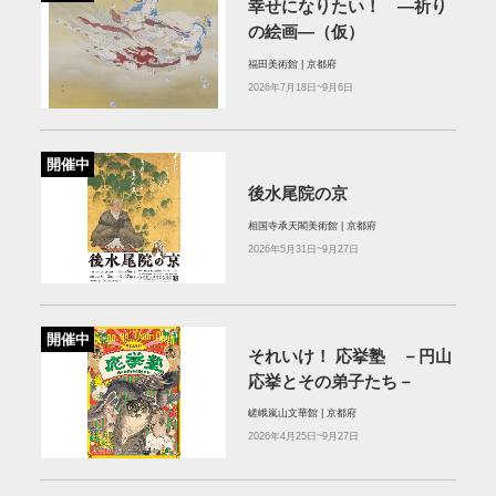
幸せになりたい！ ―祈り
の絵画―（仮）
福田美術館 | 京都府
2026年7月18日~9月6日
開催中
後水尾院の京
相国寺承天閣美術館 | 京都府
2026年5月31日~9月27日
開催中
それいけ！ 応挙塾 －円山
応挙とその弟子たち－
嵯峨嵐山文華館 | 京都府
2026年4月25日~9月27日