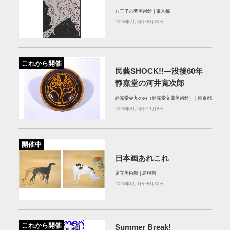
八王子市夢美術館 | 東京都
2026年7月3日~8月30日
これから開催
民藝SHOCK!!―没後60年
静嘉堂の河井寬次郎
静嘉堂＠丸の内（静嘉堂文庫美術館） | 東京都
2026年9月5日~11月8日
開催中
日本画あれこれ
足立美術館 | 島根県
2026年6月1日~8月30日
これから開催
Summer Break!