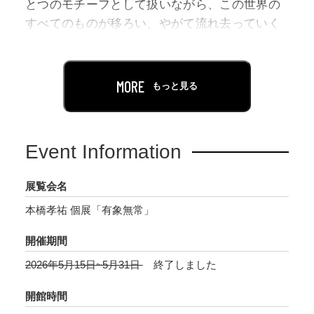
とつのモチーフとして扱いながら、この世界の
すべてのものが移ろい、やがて流れ去っていく
という「無常」をテーマとした展示を行いま
す。
MORE
もっと見る
会場では、曼荼羅や無常の宇宙を表した掛け
軸、ブロックチェーンで一期一会の縁をアーカ
イブするプロジェクト『Quantumism』参画NFT
Event Information
作品のデジタルサイネージなど、新作を一挙に
公開。また本殿には建築家・山口仁との大型イ
展覧会名
ンスタレーション作品も展示されます。
本橋孝祐 個展「有象無常」
なお、5月16日（土）のレセプションでは、光明
開催期間
院の夜間拝観にあわせ、和蝋燭を用いた特別な
2026年5月15日~5月31日
終了しました
鑑賞体験に加え、アーティストと参加者による
共同制作プログラムも予定しています。 昼間と
開館時間
は異なる光のなかで「無常」と「一期一会」を