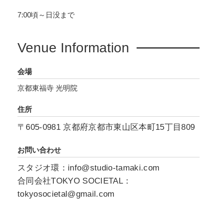
お楽しみください。
7:00頃～日没まで
オープニング・レセプション
Venue Information
2026年5月16日（土）18:00〜21:00
※作家在廊予定/希望者は有料にて共同制作に参
加可能（人数限定）
会場
※展示期間中の作家在廊時間については
京都東福寺 光明院
@kosukemotohashi
Instagram(
)で最新の情
住所
報をご確認ください
〒605-0981 京都府京都市東山区本町15丁目809
お問い合わせ
スタジオ環：info@studio-tamaki.com
合同会社TOKYO SOCIETAL：
tokyosocietal@gmail.com