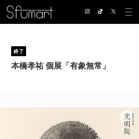
COLUMN
コラム記事
終了
EXHIBITION
本橋孝祐 個展「有象無常」
展覧会情報
MUSEUM
美術館情報
NEWS
お知らせ
CONTACT
お問合せ