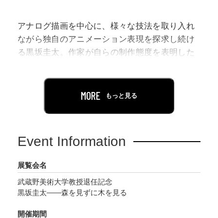
アナログ描画を中心に、様々な技法を取り入れ
ながら独自のアニメーション表現を探求し続け
る黒坂圭太。作家が自らの制作態度を表明した
展覧会タイトルの示す通り、物語を支える細部
の設定や画面の隅々にまで至る執拗な描写を特
徴とした作品によって、国内外で評価を受けて
MORE
もっと見る
います。
本展では作品上映および資料展示を通じて黒坂
Event Information
による創作の軌跡を辿り、特に原画やコンテを
はじめとする多種多様な展示物から、作品制作
展覧会名
のプロセスについて検証します。さらには、現
武蔵野美術大学教授退任記念
在も制作が続けられている最新作の撮影素材を
黒坂圭太——森を見ずに木を見る
特別に一部ご紹介。キャリア初期から作風を変
化させ続けてきた黒坂による表現の現在地をご
開催期間