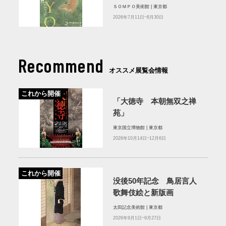
ＳＯＭＰＯ美術館 | 東京都
2026年7月11日~8月30日
Recommend
オススメ展覧会情報
これから開催
「大徳寺 本朝無双之禅
苑」
東京国立博物館 | 東京都
2026年10月14日~12月6日
これから開催
没後50年記念 鳥居言人
歌舞伎絵と新版画
太田記念美術館 | 東京都
2026年9月1日~9月27日