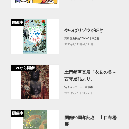
開催中
やっぱりゾウが好き
高島屋史料館TOKYO | 東京都
2026年3月13日~8月31日
これから開催
土門拳写真展「衣文の美～
古寺巡礼より」
写大ギャラリー | 東京都
2026年9月4日~11月7日
開催中
開館50周年記念 山口華楊
展