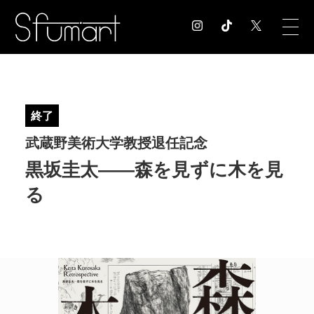
COLUMN
コラム記事
終了
EXHIBITION
武蔵野美術大学教授退任記念
展覧会情報
MUSEUM
黒坂圭太——森を見ずに木を見
美術館情報
る
NEWS
お知らせ
CONTACT
お問合せ