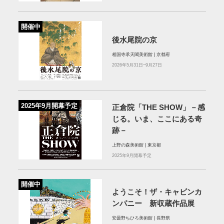
開催中
後水尾院の京
相国寺承天閣美術館 | 京都府
2026年5月31日~9月27日
2025年9月開幕予定
正倉院「THE SHOW」－感
じる。いま、ここにある奇
跡－
上野の森美術館 | 東京都
2025年9月開幕予定
開催中
ようこそ！ザ・キャビンカ
ンパニー 新収蔵作品展
安曇野ちひろ美術館 | 長野県