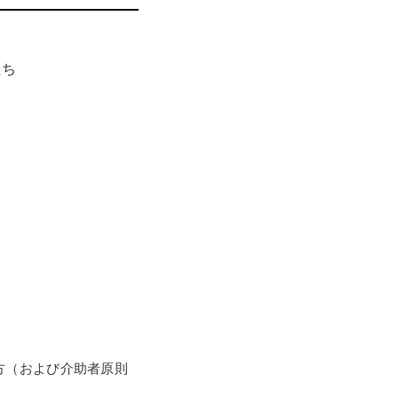
たち
方（および介助者原則