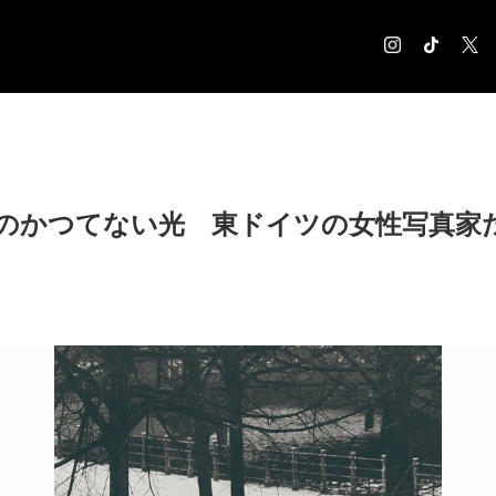
COLUMN
コラム記事
EXHIBITION
のかつてない光 東ドイツの女性写真家
展覧会情報
MUSEUM
美術館情報
NEWS
お知らせ
CONTACT
お問合せ