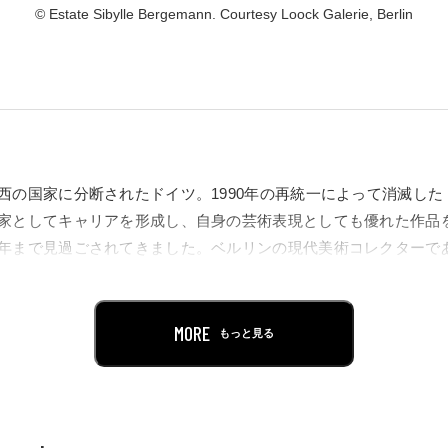
© Estate Sibylle Bergemann. Courtesy Loock Galerie, Berlin
西の国家に分断されたドイツ。1990年の再統一によって消滅し
家としてキャリアを形成し、自身の芸術表現としても優れた作品
年まで見過ごされてきました。ベルリンの現代美術コレクターで
プリント・コレクションを中心に、当時、あるいは現在も重要な作
する本展は、かつて存在した国で社会と日常の光景に注がれた繊
品が果たした役割を考えるものです。
MORE
もっと見る