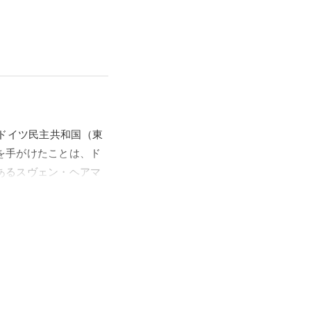
たドイツ民主共和国（東
を手がけたことは、ド
あるスヴェン・ヘアマ
家として活動する15
細な視線と確かな技術