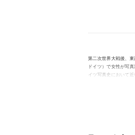
第二次世界大戦後、東
ドイツ）で女性が写真
イツ写真史において近
ン氏のヴィンテージ・
人の女性写真家を紹介
に注目し、それらの作