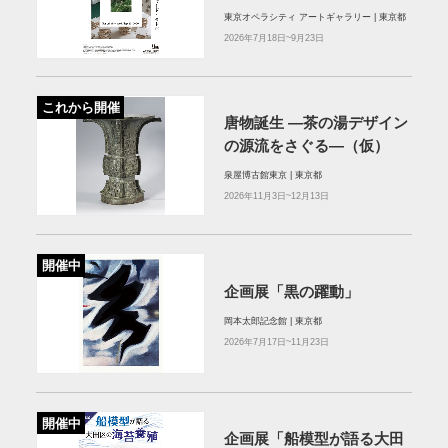
東京オペラシティ アートギャラリー | 東京都
2026年7月18日~9月23日
これから開催
唐物誕生 ―茶の湯デザイン
の源流をさぐる―（仮）
泉屋博古館東京 | 東京都
2026年11月3日~12月13日
開催中
企画展「黒の躍動」
岡本太郎記念館 | 東京都
2026年7月17日~11月23日
開催中
企画展「船模型が語る大田