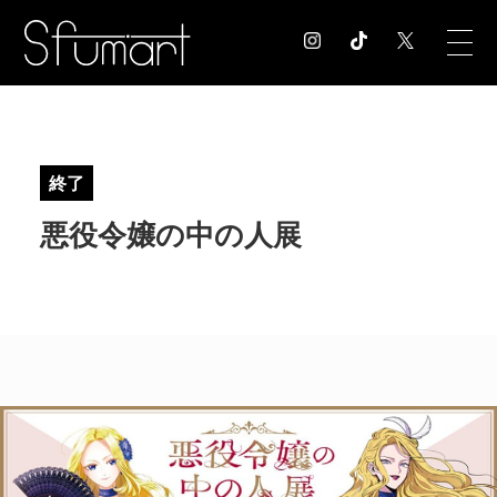
COLUMN
コラム記事
終了
EXHIBITION
悪役令嬢の中の人展
展覧会情報
MUSEUM
美術館情報
NEWS
お知らせ
CONTACT
お問合せ