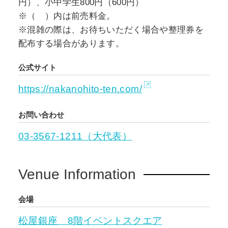
円）、小中学生800円（600円）
当の紫真依氏、コミカライズ担当の白梅ナズナ
※（ ）内は前売料金。
氏が本展のために新たに描き下ろしたイラスト
※混雑の際は、お待ちいただく場合や整理券を
をはじめ、名シーンの数々や、作中の再現展示
配布する場合があります。
や衣装などを通して作品の世界観を全身で感じ
て頂ける展覧会です。
公式サイト
https://nakanohito-ten.com/
お問い合わせ
03-3567-1211（大代表）
Venue Information
会場
松屋銀座 8階イベントスクエア