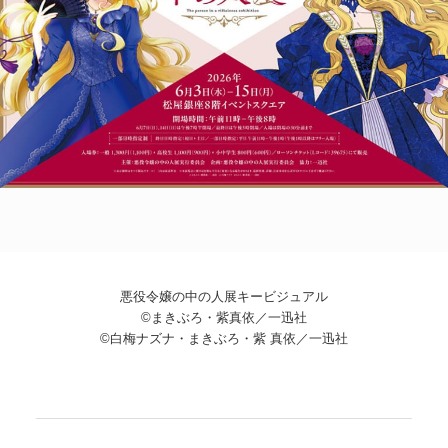
POLICY
COMPANY
悪役令嬢の中の人展キービジュアル
©まきぶろ・紫真依／一迅社
©白梅ナズナ・まきぶろ・紫 真依／一迅社