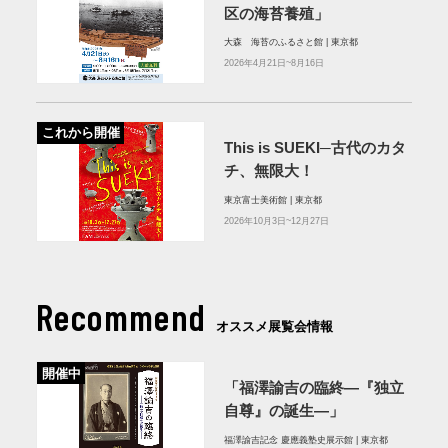
区の海苔養殖」
大森 海苔のふるさと館 | 東京都
2026年4月21日~8月16日
これから開催
This is SUEKI─古代のカタ
チ、無限大！
東京富士美術館 | 東京都
2026年10月3日~12月27日
Recommend
オススメ展覧会情報
開催中
「福澤諭吉の臨終―『独立
自尊』の誕生―」
福澤諭吉記念 慶應義塾史展示館 | 東京都