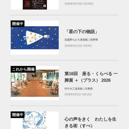
2026年6月18日~8月29日
開催中
「星の下の物語」
安曇野ちひろ美術館 | 長野県
2026年6月12日~9月6日
これから開催
第16回 座る・くらべる 一
脚展 ＋（プラス） 2026
竹中大工道具館 | 兵庫県
2026年9月1日~9月13日
開催中
心の声をきく わたしを生
きる術（すべ）