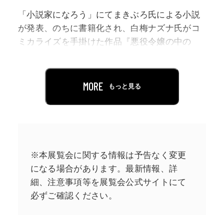
「小説家になろう」にてまきぶろ氏による小説
が発表、のちに書籍化され、白梅ナズナ氏がコ
ミカライズを手掛けた作品『悪役令嬢の中の
人』。
とあるRPG系乙女ゲームの悪役令嬢レミリアに
MORE
もっと見る
転生した「エミ」は、ゲームのヒロイン「星の
乙女」により努力虚しく断罪されてしまった。
エミの冤罪を晴らすため、そこに現れたのは中
から見守っていた本来のレミリアで――。
※本展覧会に関する情報は予告なく変更
本物の悪役による復讐劇が始まる！
になる場合があります。最新情報、詳
細、注意事項等を展覧会公式サイトにて
2020年より「小説家になろう」にて『悪役令嬢
必ずご確認ください。
の中の人』の短編を発表、のちに連載版が掲載
され、 「一迅社ノベルス」より2021年に書籍