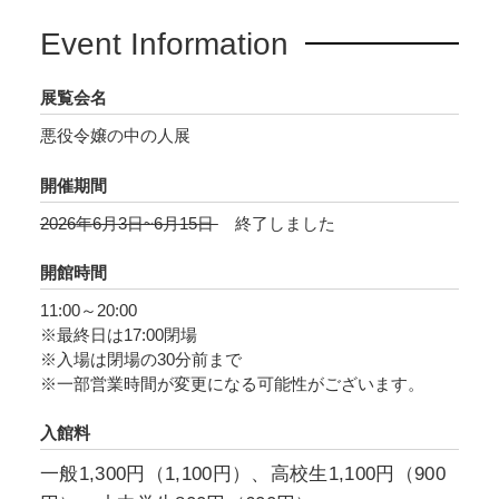
化。
Event Information
「comic LAKE」にて白梅ナズナによるコミカラ
イズが『悪役令嬢の中の人〜断罪された転生者
展覧会名
のため嘘つきヒロインに復讐いたします〜』の
悪役令嬢の中の人展
タイトルで2021年11月より連載されると、次に
開催期間
くるマンガ大賞2023Webマンガ部門第9位、
WEBマンガ総選挙2023年第3位を受賞。コミカ
2026年6月3日~6月15日
終了しました
ライズ版の最終回を迎えた2025年5月30日に
開館時間
は、アニメ化に向けた企画が進行中であること
が発表され、完結後も注目が集まり続けている
11:00～20:00
※最終日は17:00閉場
作品です。
※入場は閉場の30分前まで
※一部営業時間が変更になる可能性がございます。
本展は、『悪役令嬢の中の人』初の展覧会で
す。
入館料
一般1,300円（1,100円）、高校生1,100円（900
まきぶろ氏が紡ぐ世界観をもとに、イラスト担