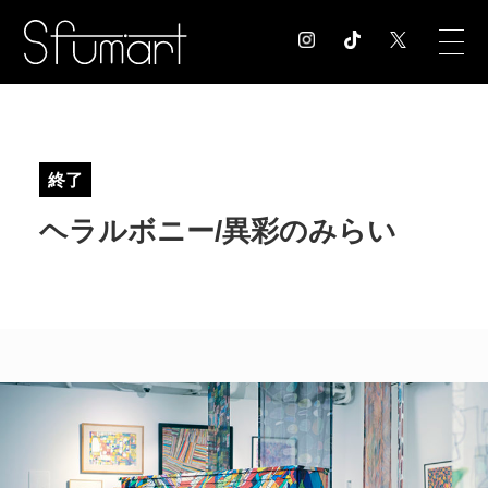
COLUMN
コラム記事
終了
EXHIBITION
ヘラルボニー/異彩のみらい
展覧会情報
MUSEUM
美術館情報
NEWS
お知らせ
CONTACT
お問合せ