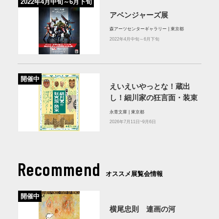
2022年4月中旬～6月下旬
アベンジャーズ展
森アーツセンターギャラリー | 東京都
2022年4月中旬～6月下旬
開催中
えいえいやっとな！蔵出
し！細川家の狂言面・装束
永青文庫 | 東京都
2026年7月11日~9月6日
Recommend
オススメ展覧会情報
開催中
横尾忠則 連画の河