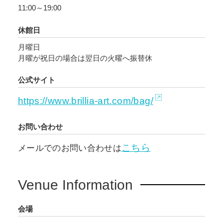
11:00～19:00
能性を秘めたライフスタイルブランドのアイテ
ムと、それにまつわる人々の思いをギャラリー
休館日
空間に放出し、鮮やかに彩ります。
月曜日
月曜が祝日の場合は翌日の火曜へ振替休
私たちは、すぐそばにある命の存在を身近に感
知することのできない社会構造の中で生活を営
公式サイト
んでいます。彼等と私たちの間には距離があ
https://www.brillia-art.com/bag/
り、壁があり、時にはその隔たりすら自覚でき
ずにいることもあります。本展では、異彩の作
お問い合わせ
品やそのアートで彩られたプロダクトの鑑賞体
験を通じて、そこにある存在、新たな生活の豊
こちら
メールでのお問い合わせは
かさ、ありのままで生きることについて、様々
な思いが巡るきっかけとなれば幸いです。
Venue Information
会場