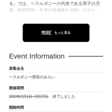
る」では、ヘラルボニーの代表である双子の兄
弟、松田崇弥・文登の原体験を追憶しながら、
知的障害のある兄の存在、異彩のアートとの出
会い、アートネクタイのプロデュースを皮切り
にファッションブランド〈HERALBONY〉を立
MORE
もっと見る
ち上げるに至るまでの初期衝動に焦点を当てま
した。
Event Information
ヘラルボニーの設立から3年。ブランド
〈HERALBONY〉は、異彩を染める対象を
展覧会名
「人」から「空間」へと拡張し、ライフスタイ
ヘラルボニー/異彩のみらい
ルを包括します。個々の内面と密接に関わる
「生活」の光景の一部となり、暮らしの中に当
開催期間
たりまえに存在することで「障害」というイメ
2022年2月1日~3月27日
終了しました
ージを人々の文化・生活様式から変えることに
挑戦します。本展覧会では、未だ見ぬ新しいも
開館時間
のづくり→生活様式→景色→世界へと繋がる可