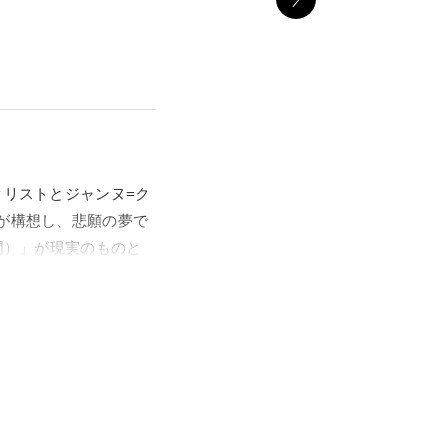
クリストとジャンヌ=ク
人が構想し、悲願の夢で
れた凱旋門）」が現実のものと
ジャンヌ=クロードの活動の
京を拠点として活躍す
グが施された再生可能
ris, 1961-2021」の
とともに、激動の時代