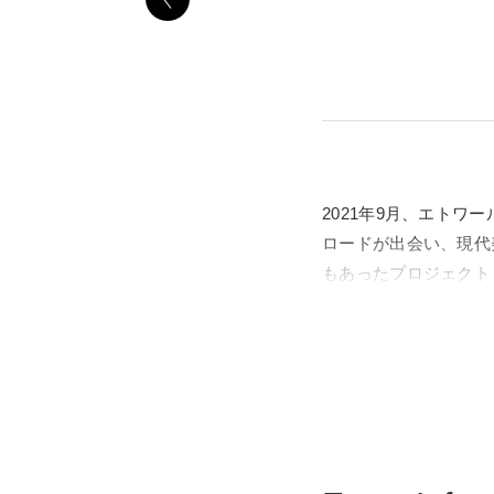
2021年9月、エト
ロードが出会い、現代
もあったプロジェクト「L’Ar
なった瞬間でした。
21_21 DESIGN 
根源と広がりに焦点を
る映像ディレクター、
な青い布25,000m2と、3,
背景や制作過程を紹介