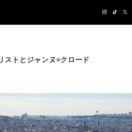
COLUMN
コラム記事
EXHIBITION
リストとジャンヌ=クロード
展覧会情報
MUSEUM
美術館情報
NEWS
お知らせ
CONTACT
お問合せ