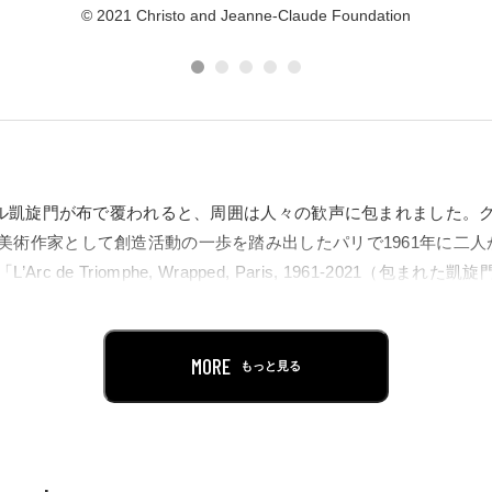
© 2021 Christo and Jeanne-Claude Foundation
ワール凱旋門が布で覆われると、周囲は人々の歓声に包まれました。
美術作家として創造活動の一歩を踏み出したパリで1961年に二
c de Triomphe, Wrapped, Paris, 1961-2021（包ま
SIGHTでは、2022年6月13日より2023年2月12日まで、クリストと
MORE
もっと見る
あてた展覧会を開催します。展覧会ディレクターには、パリと東
パスカル・ルランを迎えます。16日間に渡り、銀色のコーティン
000mもの赤いロープで包まれた「L’Arc de Triomphe, Wrapped, Pa
。二人の意志を継ぐ人々が結集してのプロジェクト実現を讃える