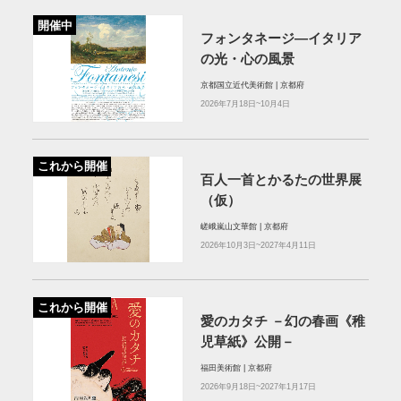
開催中
フォンタネージ—イタリア
の光・心の風景
京都国立近代美術館 | 京都府
2026年7月18日~10月4日
これから開催
百人一首とかるたの世界展
（仮）
嵯峨嵐山文華館 | 京都府
2026年10月3日~2027年4月11日
これから開催
愛のカタチ －幻の春画《稚
児草紙》公開－
福田美術館 | 京都府
2026年9月18日~2027年1月17日