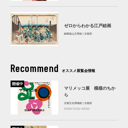
ゼロからわかる江戸絵画
嵯峨嵐山文華館 | 京都府
Recommend
オススメ展覧会情報
開催中
マリメッコ展 模様のちか
ら
京都文化博物館 | 京都府
2026年7月4日~9月6日