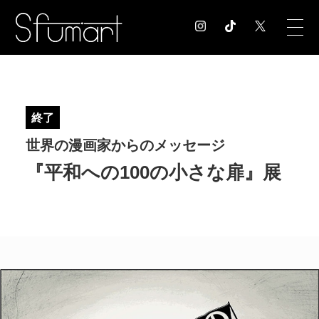
COLUMN
コラム記事
終了
EXHIBITION
世界の漫画家からのメッセージ
展覧会情報
MUSEUM
『平和への100の小さな扉』展
美術館情報
NEWS
お知らせ
CONTACT
お問合せ