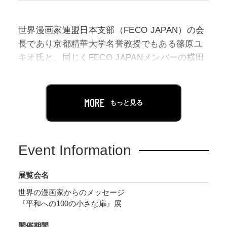
世界漫画家連盟日本支部（FECO JAPAN）の会
長であり京都精華大学名誉教授でもある篠原ユ
キオ氏と、同じくFECO JAPANメンバーの横田
吉昭氏の呼びかけによって集まった、海外と日
本の漫画家たちによる、反戦と平和をテーマと
するヒトコマ漫画１００点を紹介する展示で
MORE
もっと見る
す。
会場は、コインロッカーが１００並ぶ、マンガ
ミュージアムエントランスの無料スペース。コ
Event Information
インロッカーの扉それぞれに１点ずつ漫画作品
を張りつけることで、一面を巨大な反戦漫画の
展覧会名
壁とし、来館される皆さんに平和を訴えます。
世界の漫画家からのメッセージ
『平和への100の小さな扉』展
開催期間