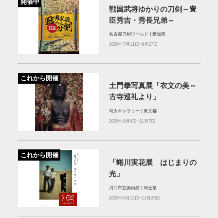
開催中
戦国武将ゆかりの刀剣～豊
臣秀吉・秀長兄弟～
名古屋刀剣ワールド | 愛知県
2026年7月11日~9月27日
これから開催
土門拳写真展「衣文の美～
古寺巡礼より」
写大ギャラリー | 東京都
2026年9月4日~11月7日
これから開催
「蜷川実花展 はじまりの
光」
川口市立美術館 | 埼玉県
2026年9月12日~11月29日