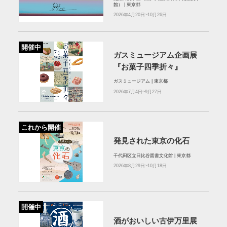
館） | 東京都
2026年4月20日~10月26日
開催中
ガスミュージアム企画展
『お菓子四季折々』
ガスミュージアム | 東京都
2026年7月4日~9月27日
これから開催
発見された東京の化石
千代田区立日比谷図書文化館 | 東京都
2026年8月29日~10月18日
開催中
酒がおいしい古伊万里展