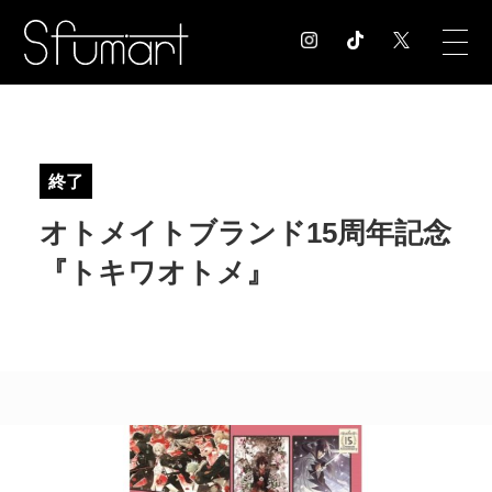
COLUMN
コラム記事
終了
EXHIBITION
オトメイトブランド15周年記念
展覧会情報
MUSEUM
『トキワオトメ』
美術館情報
NEWS
お知らせ
CONTACT
お問合せ