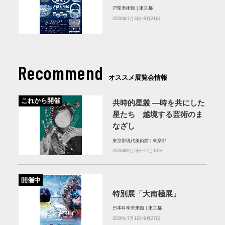
戸栗美術館 | 東京都
2026年7月3日~9月21日
Recommend
オススメ展覧会情報
これから開催
共時的星叢 ―時を共にした
星たち 越境する芸術のま
なざし
東京都現代美術館 | 東京都
2026年9月5日~12月13日
開催中
特別展「大南極展」
日本科学未来館 | 東京都
2026年7月1日~9月27日