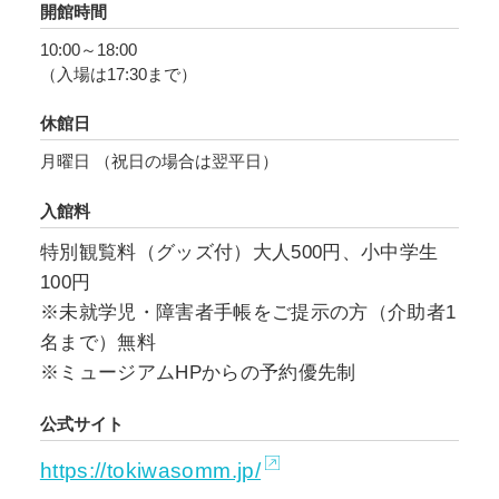
開館時間
せてご紹介します。
10:00～18:00
（入場は17:30まで）
また、地元商店街と連携し、記念品（企画展限
定のポストカード）がもらえるスタンプラリー
休館日
も開催しています。
月曜日 （祝日の場合は翌平日）
入館料
特別観覧料（グッズ付）大人500円、小中学生
100円
※未就学児・障害者手帳をご提示の方（介助者1
名まで）無料
※ミュージアムHPからの予約優先制
公式サイト
https://tokiwasomm.jp/