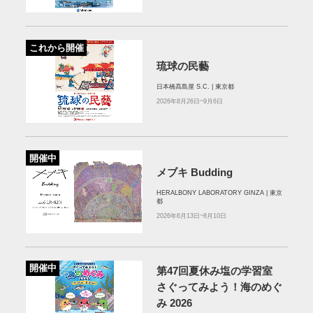
これから開催
琉球の民藝
日本橋髙島屋 S.C. | 東京都
2026年8月26日~9月6日
開催中
メブキ Budding
HERALBONY LABORATORY GINZA | 東京
都
2026年6月13日~8月10日
開催中
第47回夏休み塩の学習室
さぐってみよう！海のめぐ
み 2026