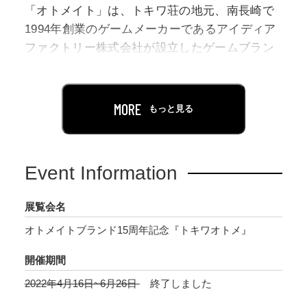
「オトメイト」は、トキワ荘の地元、南長崎で
1994年創業のゲームメーカーであるアイディア
ファクトリー株式会社が設立したゲームブラン
ドです。
かつて、トキワ荘のマンガ家たちが少女の恋心
MORE
もっと見る
を描いた作品を描いたように、過去、現在、未
来と変わることのない「永久不変なオトメたち
の恋心」を「乙女ゲーム」という形で表現し、
Event Information
世に送り出したのが「オトメイト」です。
展覧会名
本展では、オトメイト作品を展示するととも
オトメイトブランド15周年記念『トキワオトメ』
に、オトメイトのゲーム制作やメディア展開な
どにも触れ、広くオトメイトの世界をご紹介い
開催期間
たします。また、トキワ荘に住んでいたマンガ
2022年4月16日~6月26日
終了しました
家のひとり、手塚治虫の「リボンの騎士」を原
作とした「戦場の円舞曲(ワルツ)」などもあわ