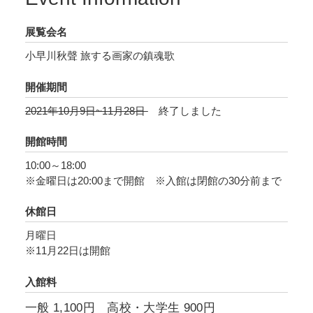
の歴史画から、初公開の戦争画、晩年の仏画ま
展覧会名
で、百余点で小早川秋聲の画業を見渡す初めて
の大規模な回顧展となります。
小早川秋聲 旅する画家の鎮魂歌
開催期間
2021年10月9日~11月28日
終了しました
開館時間
10:00～18:00
※金曜日は20:00まで開館 ※入館は閉館の30分前まで
休館日
月曜日
※11月22日は開館
入館料
一般 1,100円 高校・大学生 900円