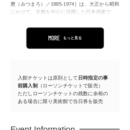
麿（みつまろ）／1885-1974］は、大正から昭和
にかけて、京都を中心に活躍した日本画家で
す。鳥取の光徳寺住職の長男として生まれた秋
聲は、9歳で京都の東本願寺の衆徒として僧籍に
入りました。その後、画家になることを志し、
MORE
もっと見る
日本画家の谷口香嶠（こうきょう）や山元春挙
（しゅんきょ）に師事、文展や帝展を中心に入
選を重ね、画技を磨きます。また、旅を好んだ
秋聲は、北海道、山陰、紀州など日本各地を絵
に描き、国外では複数回の中国渡航に加え、
入館チケットは原則として
日時指定の事
1922年から23年にかけてアジア、インド、エジ
前購入制
（ローソンチケットで販売）
プトを経てヨーロッパ十数ヵ国へ遊学。1926年
ただしローソンチケットの残数に余裕の
には北米大陸を横断し、日本美術の紹介にも努
ある場合に限り美術館で当日券を販売
めました。やがて、従軍画家として戦地に何度
も赴くようになり、数多く描いた戦争画のなか
でも代表作に挙げられる《國之楯（くにのた
Event Information
て）》は深く印象に残る1点です。本展は、初期