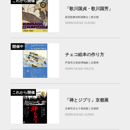
これから開催
「歌川国貞・歌川国芳」
新宿歌舞伎町能舞台 | 東京都
2026年10月3日~11月29日
開催中
チェコ絵本の作り方
芦屋市立美術博物館 | 兵庫県
2026年7月14日~9月27日
これから開催
「禅とジブリ」京都展
京都市京セラ美術館 | 京都府
2026年10月3日~12月6日