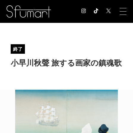
COLUMN
コラム記事
終了
EXHIBITION
小早川秋聲 旅する画家の鎮魂歌
展覧会情報
MUSEUM
美術館情報
NEWS
お知らせ
CONTACT
お問合せ