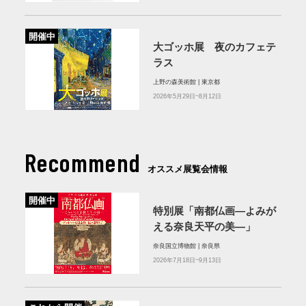
開催中
大ゴッホ展 夜のカフェテ
ラス
上野の森美術館 | 東京都
2026年5月29日~8月12日
Recommend
オススメ展覧会情報
開催中
特別展「南都仏画―よみが
える奈良天平の美―」
奈良国立博物館 | 奈良県
2026年7月18日~9月13日