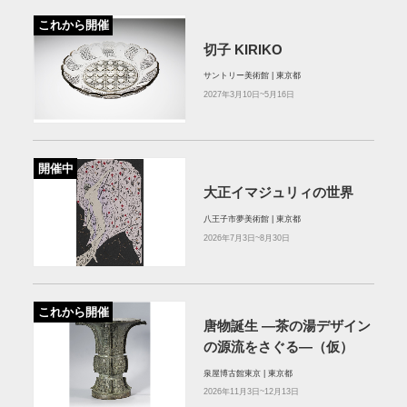
これから開催
切子 KIRIKO
サントリー美術館 | 東京都
2027年3月10日~5月16日
開催中
大正イマジュリィの世界
八王子市夢美術館 | 東京都
2026年7月3日~8月30日
これから開催
唐物誕生 ―茶の湯デザイン
の源流をさぐる―（仮）
泉屋博古館東京 | 東京都
2026年11月3日~12月13日