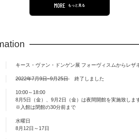
の代名詞になっていきます。
MORE
もっと見る
家がフォーヴィスムの画家へと成長する過程を紹介し、その後の
と形態の研究に加え、人物表現というテーマ、そして大戦終結後の
家の歩みに焦点をあてるものです。
mation
社交界との交流から、肖像画家として多数の注文を受けるようにな
である、華奢で細長くデフォルメされたしなやかな人物像は、き
キース・ヴァン・ドンゲン展 フォーヴィスムからレザ
流階級の人々から絶大な人気を博しました。
2022年7月9日~9月25日
終了しました
は44年ぶりの開催となる、ヴァン・ドンゲンの個展である本展で
全時代を通じて見られる画家生来の資質と、各時代に特徴的な色
10:00～18:00
8月5日（金）、9月2日（金）は夜間開館を実施致します。
象派からフォーヴィスムの時代、フォーヴィスムの余波の時代、
※入館は閉館の30分前まで
内外の優れたコレクションを通じてご覧いただきます。
水曜日
8月12日～17日