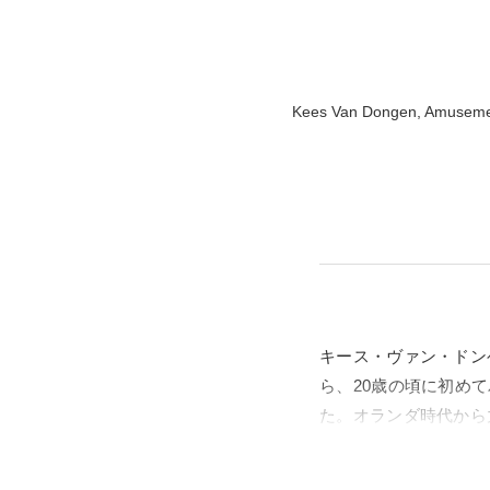
Kees Van Dongen, Amusement,
キース・ヴァン・ドンゲ
ら、20歳の頃に初め
た。オランダ時代から
がて濃密で表情豊かな
ながら、内的な表情を