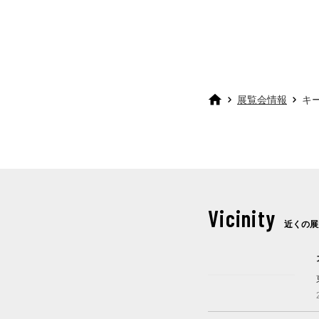
展覧会情報
キ
Vicinity
近くの展
これから開催