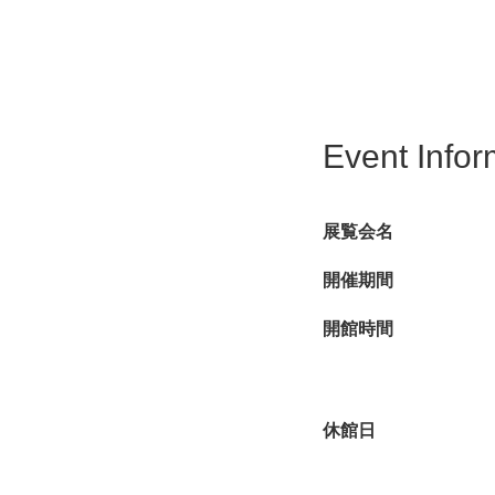
は、ヴァン・ドンゲン
本展は、この稀有な画
時期に取り組んだ色彩
ネフォル）における画
Event Infor
1920年代に入ると
ンならではのスタイル
展覧会名
で表現され、当時の上
開催期間
日本の美術館において
ンと官能的表現という
開館時間
が調和する姿を、新印
時代と3章に分け、国
休館日