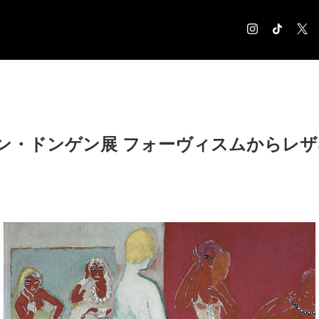
COLUMN
コラム記事
EXHIBITION
ン・ドンゲン展 フォーヴィスムからレ
展覧会情報
MUSEUM
美術館情報
NEWS
お知らせ
CONTACT
お問合せ