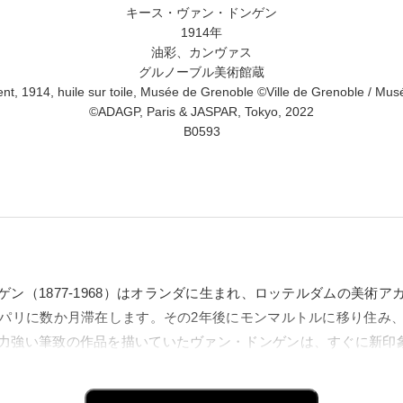
キース・ヴァン・ドンゲン
1914年
油彩、カンヴァス
グルノーブル美術館蔵
 1914, huile sur toile, Musée de Grenoble ©Ville de Grenoble / Musé
©ADAGP, Paris & JASPAR, Tokyo, 2022
B0593
ン（1877-1968）はオランダに生まれ、ロッテルダムの美術ア
てパリに数か月滞在します。その2年後にモンマルトルに移り住み
力強い筆致の作品を描いていたヴァン・ドンゲンは、すぐに新印
強烈ともいえる色彩でフォーヴィスムの画家たちの一員となりま
感じさせる色を用い、なかでも女性を描く場合の身体の優美さや