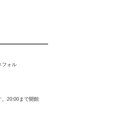
第一次世界大戦までの
狂騒の20年代（レザ
ります。ヴァン・ドンゲ
わめて洗練された色彩
ネフォル
は、巧みな人物デッサ
彩、形、そしてそれら
20:00まで開館
そしてレザネフォルの