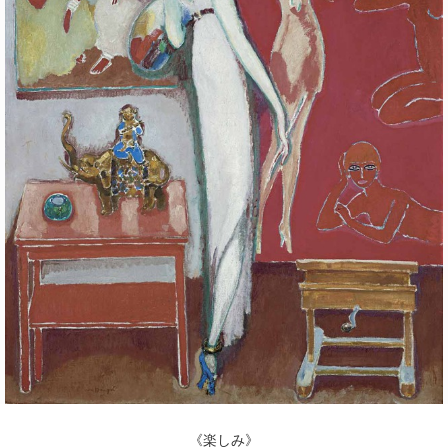
POLICY
COMPANY
《楽しみ》