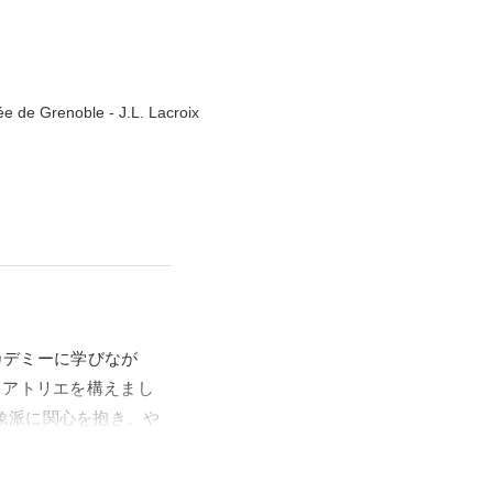
e de Grenoble - J.L. Lacroix
カデミーに学びなが
、アトリエを構えまし
象派に関心を抱き、や
す。華麗な色調であり
官能性を訴える画面