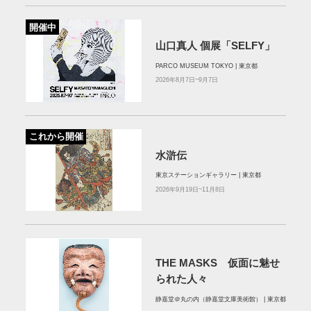
開催中
山口真人 個展「SELFY」
PARCO MUSEUM TOKYO | 東京都
2026年8月7日~9月7日
これから開催
水滸伝
東京ステーションギャラリー | 東京都
2026年9月19日~11月8日
THE MASKS 仮面に魅せ
られた人々
静嘉堂＠丸の内（静嘉堂文庫美術館） | 東京都