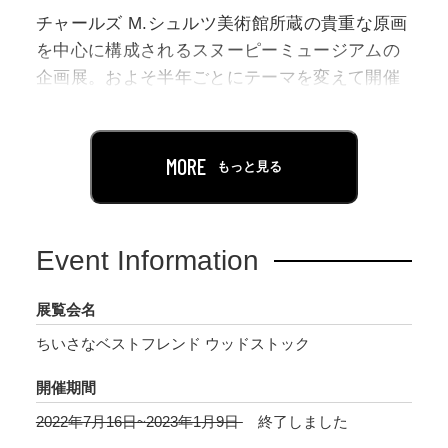
チャールズ M.シュルツ美術館所蔵の貴重な原画
を中心に構成されるスヌーピーミュージアムの
企画展。およそ半年ごとにテーマを変えて開催
しています。
今回の企画展のテーマは「ウッドストック」。
MORE
もっと見る
現在開催中の「笑い」という抽象的なテーマか
ら、次回は人気キャラクター「ウッドストッ
ク」にスポットを当てます。個性豊かなキャラ
Event Information
クターの多い「ピーナッツ」。中でも小鳥のウ
ッドストックは、スヌーピーの親友で、最も小
展覧会名
さくてかわいらしく、けれどもちょっぴり謎に
ちいさなベストフレンド ウッドストック
包まれた存在です。「小さい」存在であること
で、いろいろな逆境にあいながらもたくましく
開催期間
生きている。そんなウッドストックは、数々の
2022年7月16日~2023年1月9日
終了しました
ユニークなエピソードを通じて現在の私たちを