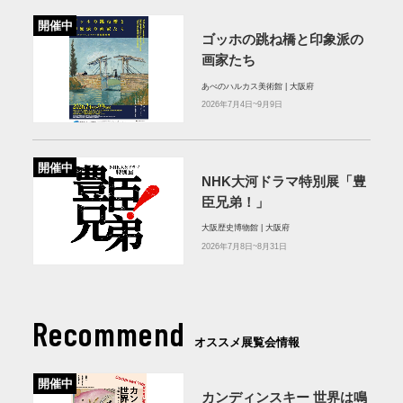
開催中
ゴッホの跳ね橋と印象派の
画家たち
あべのハルカス美術館 | 大阪府
2026年7月4日~9月9日
開催中
NHK大河ドラマ特別展「豊
臣兄弟！」
大阪歴史博物館 | 大阪府
2026年7月8日~8月31日
Recommend
オススメ展覧会情報
開催中
カンディンスキー 世界は鳴