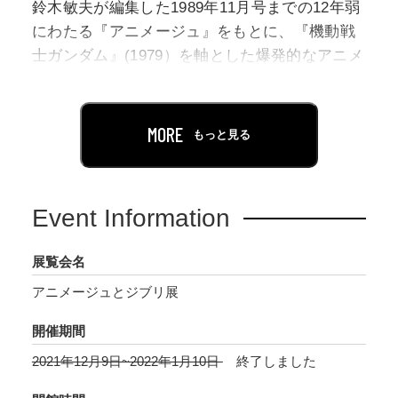
鈴木敏夫が編集した1989年11月号までの12年弱
にわたる『アニメージュ』をもとに、『機動戦
士ガンダム』(1979）を軸とした爆発的なアニメ
ブームから『風の谷のナウシカ』(1984）の成
功、そしてスタジオジブリ誕生と『天空の城ラ
ピュタ』(1986)までを振り返ります。そして、
MORE
もっと見る
本誌を作るうえで確立していった鈴木流のプロ
デュース術とはどういうものであるか、それが
後の作品制作にどのような影響を与えたのか、
Event Information
スタジオジブリのプロデューサーである鈴木敏
夫の、“編集者”としての「もう一つの仕事」に
展覧会名
着目します。また、鈴木敏夫と『アニメージ
アニメージュとジブリ展
ュ』が日本ばかりか世界のアニメーションの歴
史と昨今の日本文化に与えた影響も紹介しま
開催期間
す。
2021年12月9日~2022年1月10日
終了しました