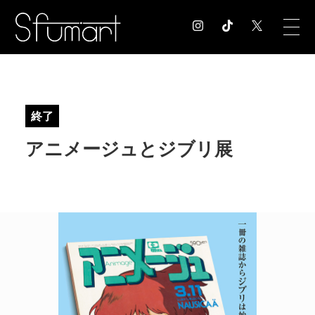
COLUMN
コラム記事
終了
EXHIBITION
アニメージュとジブリ展
展覧会情報
MUSEUM
美術館情報
NEWS
お知らせ
CONTACT
お問合せ