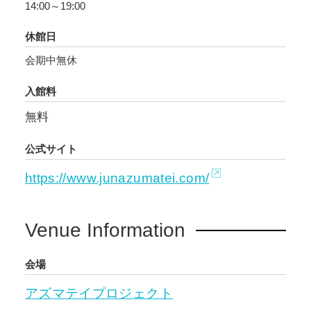
14:00～19:00
館)の自身の展示空間の塗装を依頼しました。現
在開催中の同展で大久保が試みているのは、内
休館日
と外が入子状になった大規模な回廊状の空間を
会期中無休
つくり、そこに自身の過去の作品を再構成しつ
つ配置することで、複数の物語と時間軸が交差
入館料
する「新たな物語」を紡ぐことです。志田塗装
無料
は、その回廊の壁面に清澄白河周辺の古い住宅
の外壁や現代美術館の外観を模した特殊塗装を
公式サイト
施し、さらに会期中にはその壁面にイタズラ描
https://www.junazumatei.com/
き＝作品を挿入しました。大久保作品の文脈か
ら外れた志田塗装のこの行為は、路地裏で目に
する日常的光景としての錯覚を起こさせます。
Venue Information
一方、今回のAZP展示では、「志田塗装の事務
所」への介入が、大久保によって試みられるこ
会場
とになります。現代美術館とAZPという２つの
場所への同時進行的な挿入と介入は、すれ違い
アズマテイプロジェクト