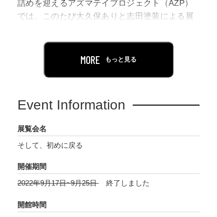
詰めを迎えるアズマテイプロジェクト（AZP）
では、このたび大久保ありと志田塗装による展
覧会「そして、初めに戻る」を開催いたしま
す。
MORE
もっと見る
大久保ありは、「#20 イタリアの三日月」
(2021)に参加し、AZPの空間に合わせた新作イ
ンスタレーション「You wouldn’t see the
Event Information
Ghosts」を自作の短編小説とともに発表しまし
た。志田塗装は、「#27 志田塗装 虚実の皮膜」
展覧会名
(2022)で、古びた外壁を再現する描画技術やこ
そして、初めに戻る
れまで収集してきた建築物の外壁塗膜のコレク
ションを初公開しました。大久保が同展に訪れ
開催期間
たことから両者の交流は生まれています。志田
2022年9月17日~9月25日
終了しました
塗装の仕事に興味を持った大久保は、参加が決
まっていた「MOTアニュアル2022 私の正しさは
開館時間
誰かの悲しみあるいは憎しみ」(東京都現代美術