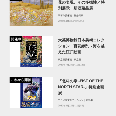
花の表現、その多様性／特
別展示 新収蔵品展
平塚市美術館 | 神奈川県
2026年4月18日~8月30日
開催中
大英博物館日本美術コレク
ション 百花繚乱～海を越
えた江戸絵画
東京都美術館 | 東京都
2026年7月25日~10月18日
これから開催
『北斗の拳 -FIST OF THE
NORTH STAR-』特別企画
展
アニメ東京ステーション | 東京都
2026年8月22日~11月8日