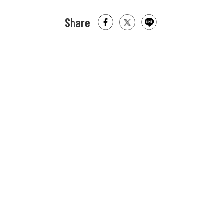
ながらも重なり合い、それぞれの物語を駆動さ
せていくことになります。
Share
アズマテイプロジェクトは、独立した個として
活動するアーティスト同士が繋がり協働しなが
ら運営するスペースとして、自主的な表現の場
をつくり上げてきました。残念ながらその活動
の舞台となっている伊勢佐木町センタービルの
幕はまもなく下りてしまいますが、アーティス
トの自主的な表現の場づくりに終わりはありま
せん。展覧会タイトルの 「そして、初めに戻
る」は、一旦終了した舞台のエピローグからこ
れから始まるプロローグまでの幕間を意味して
います。変えられない終わりの不可逆な状況下
に置かれながらも、そこに抗うアーティストの
姿勢を少しでも感じ取っていただける機会にで
きれば幸いです。（美術家 酒井一吉）