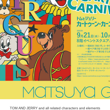
POLICY
COMPANY
TOM AND JERRY and all related characters and elements