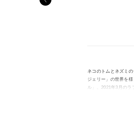
ネコのトムとネズミの
ジェリー」の世界を様
ル」。2021年3月の
大好評を博した本展が
1940年、ウィリア
リー」。ネコとネズミ
の後も快進撃を続け、