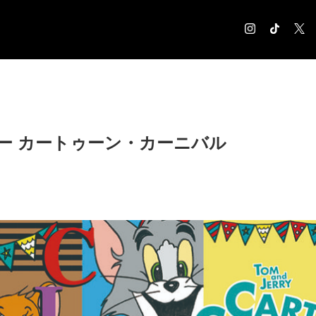
COLUMN
コラム記事
EXHIBITION
ー カートゥーン・カーニバル
展覧会情報
MUSEUM
美術館情報
NEWS
お知らせ
CONTACT
お問合せ