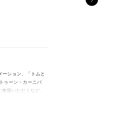
メーション、「トムと
トゥーン・カーニバ
にご来場いただくなど、
り出した「トムとジェ
ネート作品となり、そ
。