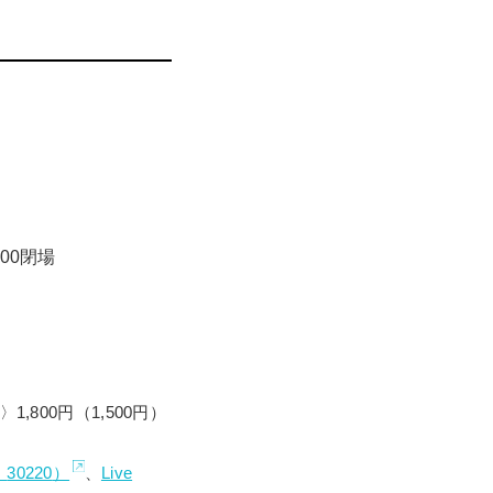
に渡り世界中の子ども
世界を表現した空間を
トや、夢の中で追いか
。
し、「トムとジェリ
00閉場
,800円（1,500円）
：
30220
）
、
Live