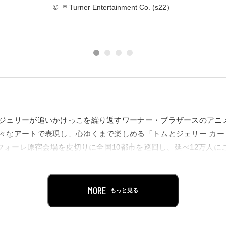
© ™ Turner Entertainment Co. (s22）
ジェリーが追いかけっこを繰り返すワーナー・ブラザースのアニ
々なアートで表現し、心ゆくまで楽しめる「トムとジェリー カー
ラフォーレ原宿会場を皮切りに全国10都市を巡回し、延べ12万人
東京に帰ってきます！
ム・ハンナとジョセフ・バーベラの2人組が短編作品として、世に送
MORE
もっと見る
のドタバタ劇は瞬く間に人気を博し、第１作でアカデミー賞ノミ
なんと7回のアカデミー賞に輝く大ヒットシリーズとなりました