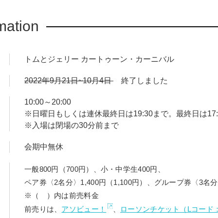
始まるアニメーション作品は、アメリカ文化の象徴として、長き
mation
ます。
リーのアニメーション作品の展示、ジェリーが大好きなチーズの
トムとジェリー カートゥーン・カーニバル
は、写真を撮るとキャラクターが出現する不思議なフォトスポッ
ェリーを体感できるトンネルが初登場。全エリアで撮影可能です
2022年9月21日~10月4日
終了しました
るアーティストとのコラボ作品の展示や、グッズコーナーも併設
10:00～20:00
ろなく体感できる展覧会になっています。
※日曜日もしくは連休最終日は19:30まで。最終日は17:
※入場は閉場の30分前まで
会期中無休
一般800円（700円）、小・中学生400円、
ペア券〈2名分〉1,400円（1,100円）、グループ券〈3名分〉1
※（ ）内は前売料金
前売りは、
アソビュー！
、
ローソンチケット（
L
コード