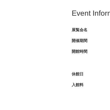
「トムとジェリー」に
Event Infor
たちを魅了し続けてい
本展では、トムとジェ
展覧会名
演出。この銀座会場で
けっこをするトムとジ
開催期間
また、各方面で活躍す
開館時間
ー」の魅力を余すとこ
休館日
入館料