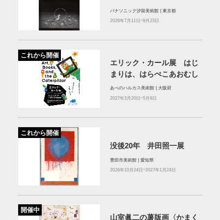
パナソニック汐留美術館 | 東京都
2026年7月11日~9月23日
これから開催
エリック・カール展 はじ
まりは、はらぺこあおむし
あべのハルカス美術館 | 大阪府
2027年3月20日~5月9日
これから開催
没後20年 井田照一展
豊田市美術館 | 愛知県
2026年10月24日~2027年1月24日
開催中
山室眞二の薯版画〈かまく