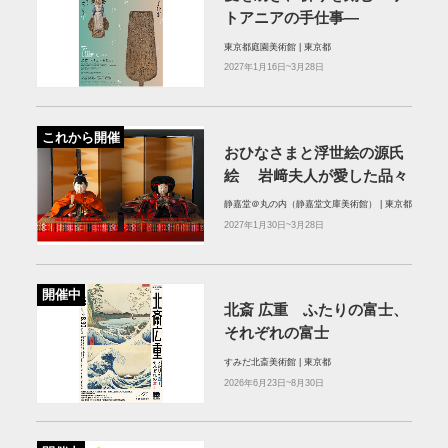
トアニアの手仕事―
東京都庭園美術館 | 東京都
2027年1月16日~3月28日
これから開催
おひなさまと浮世絵の源氏
絵 岩﨑夫人が愛した品々
静嘉堂＠丸の内（静嘉堂文庫美術館） | 東京都
2027年1月30日~3月28日
開催中
北斎 広重 ふたりの富士、
それぞれの富士
すみだ北斎美術館 | 東京都
2026年6月23日~8月30日