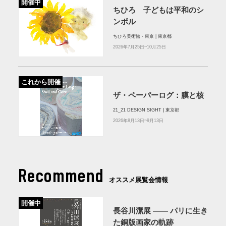
開催中
ちひろ 子どもは平和のシ
ンボル
ちひろ美術館・東京 | 東京都
2026年7月25日~10月25日
これから開催
ザ・ペーパーログ：膜と核
21_21 DESIGN SIGHT | 東京都
2026年8月13日~9月13日
Recommend
オススメ展覧会情報
開催中
長谷川潔展 ―― パリに生き
た銅版画家の軌跡