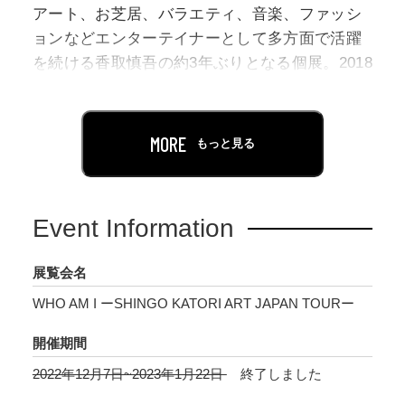
アート、お芝居、バラエティ、音楽、ファッシ
ョンなどエンターテイナーとして多方面で活躍
を続ける香取慎吾の約3年ぶりとなる個展。2018
年パリ・ルーブル美術館にて自身初となる個展
「NAKAMA des ARTS」を開催、2019年IHIステ
ージアラウンド東京で行われた「BOUM！
MORE
もっと見る
BOUM！BOUM！香取慎吾NIPPON初個展」で
は18万人超を動員し、アーティストとしても大
きな注目を集めています。
Event Information
本展では「BOUM！BOUM！BOUM！」で展示
展覧会名
された作品はもちろん、
WHO AM I ーSHINGO KATORI ART JAPAN TOURー
「JANTJE_ONTEMBAAR」、「週刊文春
WOMAN」の表紙書き下ろし、そして本展のた
開催期間
めに制作される完全新作など約180点を一堂に展
2022年12月7日~2023年1月22日
終了しました
示します。