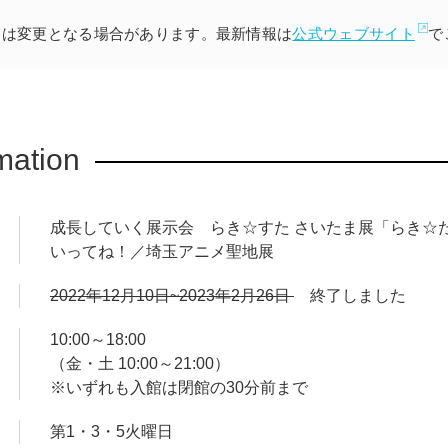
間は変更となる場合があります。最新情報は
公式ウェブサイト
で
らき☆すた」本編に関するものや、原作・美水かがみ氏の4コマ
派生したものなどを、まぜまぜにして展開します。展示期間中に
いつ来ても、何度来ても楽しめる展覧会となります。
イト
にて順次公開されます。
mation
成長していく展示会 らき☆すた さいたま展「らき☆
いってね！／埼玉アニメ聖地展
2022年12月10日~2023年2月26日
終了しました
10:00～18:00
（金・土 10:00～21:00）
※いずれも入館は閉館の30分前まで
第1・3・5火曜日