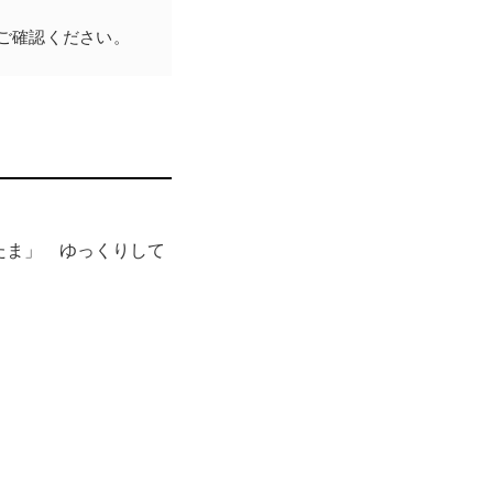
ご確認ください。
マンガに関するもの、痛
内容が変化、成長して
たま」 ゆっくりして