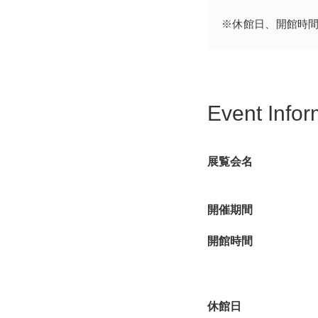
※休館日、開館時
展示内容は、アニメ「
車や神輿など作品から
いくコーナーも設け、
詳細は、
展覧会公式サ
Event Infor
展覧会名
開催期間
開館時間
休館日