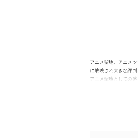
アニメ聖地、アニメツ
に放映され大きな評判
アニメ聖地としての盛
宮神社は、アニメの放
た。
本展では、雑誌「武蔵
由悠季）が展開する「
トをあてます。「アニ
ズムの火付け役となっ