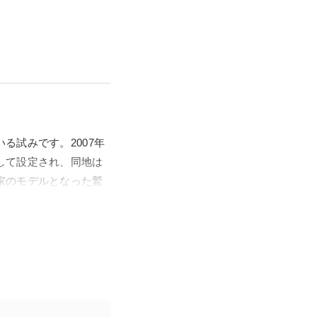
る試みです。2007年
して設定され、同地は
家のモデルとなった鷲
ルの一つとなりまし
千代田区、会長：富野
メツーリズムにスポッ
にて、埼玉アニメツーリ
を行います。