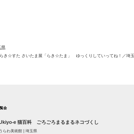
玉県
らき☆すた さいたま展「らき☆たま」 ゆっくりしていってね！／埼
覧会
Ukiyo-e 猫百科 ごろごろまるまるネコづくし
うらわ美術館 | 埼玉県