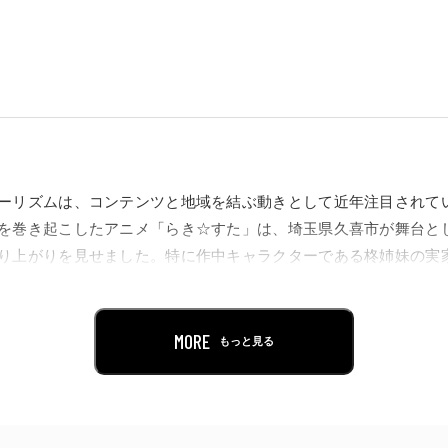
ーリズムは、コンテンツと地域を結ぶ動きとして近年注目されてい
を巻き起こしたアニメ「らき☆すた」は、埼玉県久喜市が舞台と
り上がりを見せました。特に作中キャラクターである柊姉妹の実
送をきっかけに多くのファンが集まり、アニメツーリズムのモデ
MORE
もっと見る
野樹林」や一般社団法人アニメツーリズム協会（所在地：東京都
訪れてみたい日本のアニメ聖地88」と連動し、アニメ聖地とアニ
メ聖地88」の1番札所に設定されているところざわサクラタウン
た「らき☆すた」を中心に、全国のアニメファンが楽しめる展示