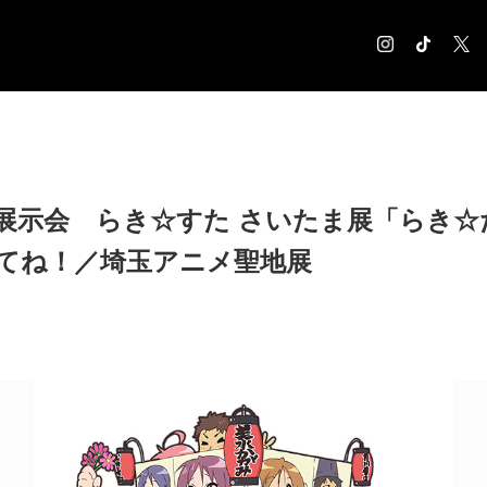
COLUMN
コラム記事
EXHIBITION
展示会 らき☆すた さいたま展「らき☆
展覧会情報
てね！／埼玉アニメ聖地展
MUSEUM
美術館情報
NEWS
お知らせ
CONTACT
お問合せ